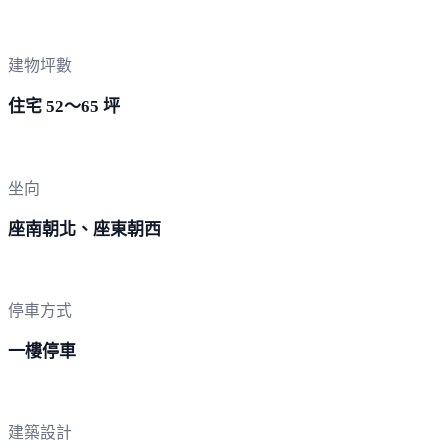
建物坪數
住宅 52～65 坪
坐向
座南朝北、座東朝西
停車方式
一樓停車
建築設計