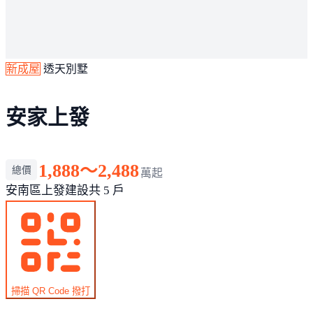
新成屋
透天別墅
安家上發
1,888～2,488
總價
萬起
安南區
上發建設
共 5 戶
掃描 QR Code 撥打