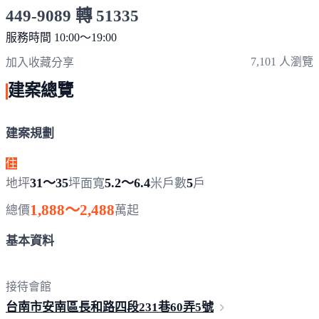
449-9089 轉 51335
服務時間 10:00～19:00
點擊上方掃描 QR Code 可快速撥打
7,101 人瀏覽
加入收藏
分享
建案總覽
建案規劃
住
31～35
5.2～6.4
5
地坪
坪
面寬
米
戶數
戶
1,888～2,488
總價
萬起
基本資料
接待會館
台南市安南區長和路四段231巷60弄
5號