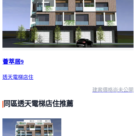
薈萃居9
透天電梯店住
建案價格
尚未公開
同區透天電梯店住推薦