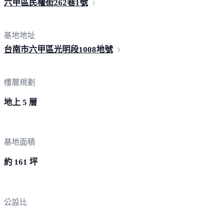
六甲區民權街262巷
1號
基地地址
台南市六甲區光明段
1008地號
樓層規劃
地上 5 層
基地面積
約 161 坪
公設比