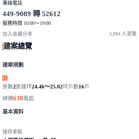
專線電話
449-9089 轉 52612
服務時間 10:00～19:00
點擊上方掃描 QR Code 可快速撥打
5,884 人瀏覽
加入收藏
分享
建案總覽
建案規劃
住
2
24.46～25.02
16
房數
房
建坪
坪
戶數
戶
638
總價
萬起
基本資料
接待會館