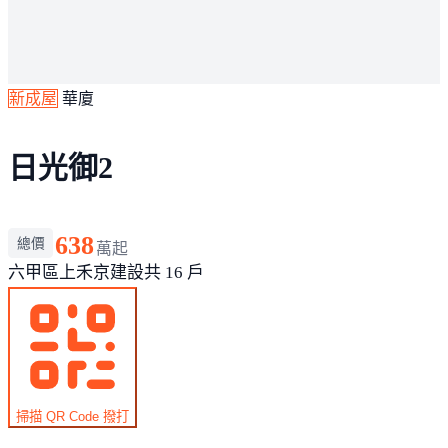
新成屋
華廈
日光御2
638
總價
萬起
六甲區
上禾京建設
共 16 戶
掃描 QR Code 撥打