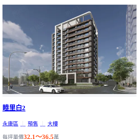
睦里白2
永康區
｜
預售
｜
大樓
32.1～36.5
每坪單價
萬