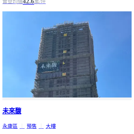
42.6
實登均價
萬/坪
未來馥
永康區
｜
預售
｜
大樓