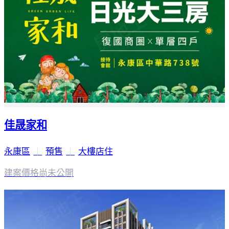
佳晟家和
永康區
｜
預售
｜
大樓店住
建案價格
尚未公開