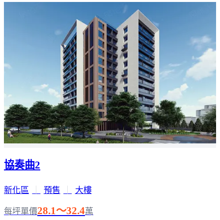
協奏曲2
新化區
｜
預售
｜
大樓
28.1～32.4
每坪單價
萬