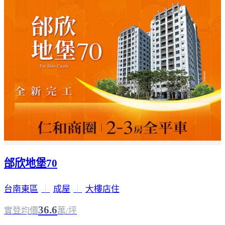
邰欣地堡70
台南東區
｜
成屋
｜
大樓店住
36.6
實登均價
萬/坪