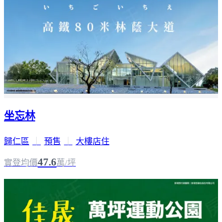
坐忘林
歸仁區
｜
預售
｜
大樓店住
47.6
實登均價
萬/坪