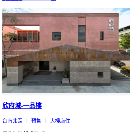
欣府城-一品樓
台南北區
｜
預售
｜
大樓店住