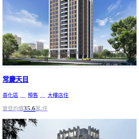
常慶天目
善化區
｜
預售
｜
大樓店住
35.6
實登均價
萬/坪