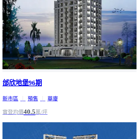
邰欣地堡96期
新市區
｜
預售
｜
華廈
40.5
實登均價
萬/坪