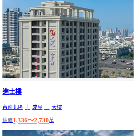
進士樓
台南北區
｜
成屋
｜
大樓
1,336～2,730
總價
萬