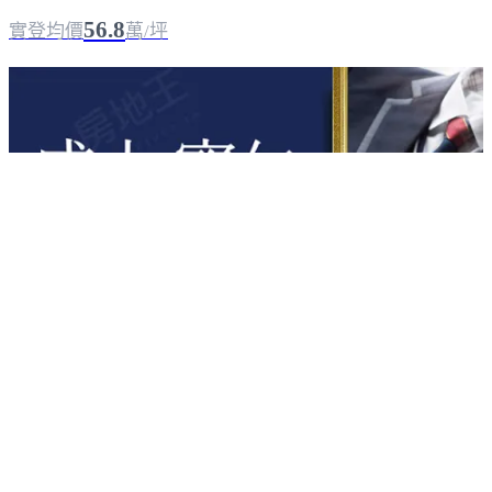
56.8
實登均價
萬/坪
成大．寶仁
台南北區
｜
成屋
｜
大樓