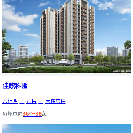
佳鋐科匯
善化區
｜
預售
｜
大樓店住
36～38
每坪單價
萬