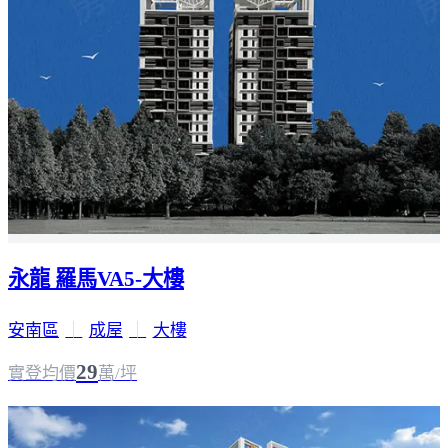
永龍 羅馬VA5-大樓
安南區
｜
成屋
｜
大樓
29
實登均價
萬/坪