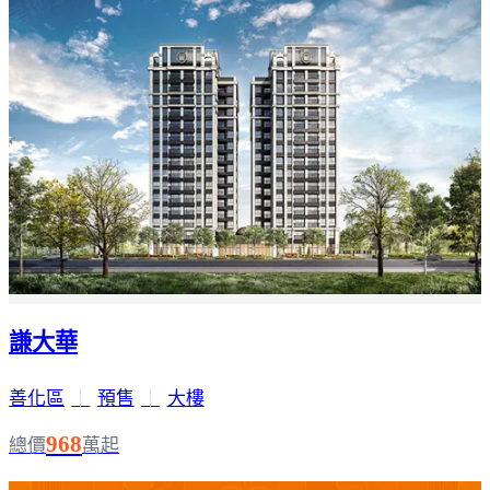
謙大華
善化區
｜
預售
｜
大樓
968
總價
萬起