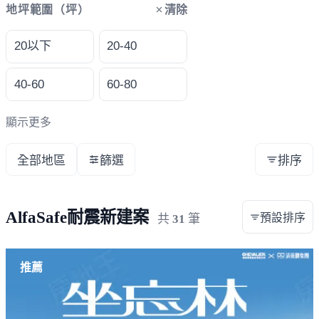
清除
地坪範圍（坪）
20以下
20-40
40-60
60-80
顯示更多
全部地區
篩選
排序
AlfaSafe耐震新建案
預設排序
共
31
筆
載入失敗，請重新整理
推薦