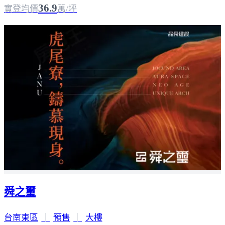
36.9
實登均價
萬/坪
舜之璽
台南東區
｜
預售
｜
大樓