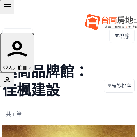
全部地區
排序
建商品牌館：
登入／註冊
佳楓建設
預設排序
共
1
筆