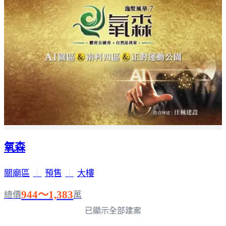
氧森
關廟區
｜
預售
｜
大樓
944～1,383
總價
萬
已顯示全部建案