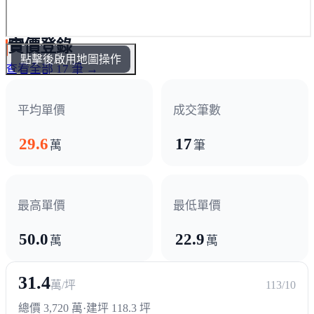
實價登錄
點擊後啟用地圖操作
查看全部 17 筆 →
平均單價
成交筆數
29.6
17
萬
筆
最高單價
最低單價
50.0
22.9
萬
萬
31.4
萬/坪
113/10
總價 3,720 萬
·
建坪 118.3 坪