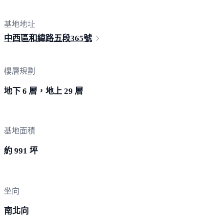
基地地址
中西區和緯路五段
365號
樓層規劃
地下 6 層，地上 29 層
基地面積
約 991 坪
坐向
南北向