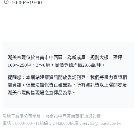
10:00～19:00
湖美帝璟位於台南市中西區，為新成屋，規劃大樓，建坪
100～250坪、3～6房，實價登錄均價29.6萬/坪。
提醒您：本網站建案資訊開放委託刊登，我們將盡力查證相
關資訊，但無法擔保皆正確無誤，所有資訊皆以上曜開發及
湖美帝璟銷售現場之宣傳品為準。
房地王有限公司
地址：台南市中西區南華街101號8樓
電話：0800-800-711
統編：24420050
信箱：
service@housetube.tw