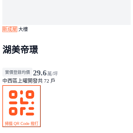
新成屋
大樓
湖美帝璟
29.6
實價登錄均價
萬/坪
中西區
上曜開發
共 72 戶
掃描 QR Code 撥打