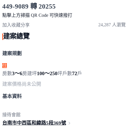
449-9089 轉 20255
服務時間 10:00～19:00
點擊上方掃描 QR Code 可快速撥打
24,287 人瀏覽
加入收藏
分享
建案總覽
建案規劃
住
3～6
100～250
72
房數
房
建坪
坪
戶數
戶
建案價格
尚未公開
基本資料
接待會館
台南市中西區和緯路5段
369號