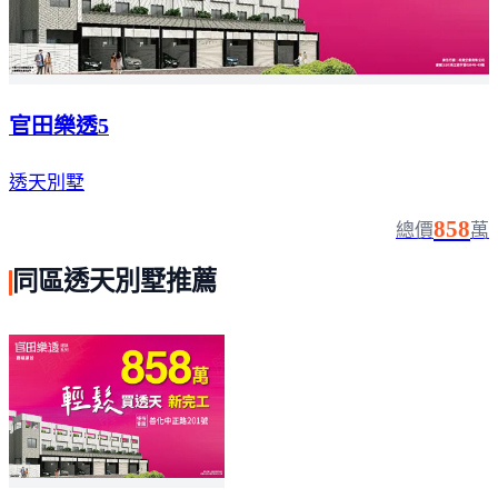
官田樂透5
透天別墅
858
總價
萬
同區透天別墅推薦