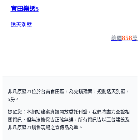
官田樂透5
透天別墅
858
總價
萬
非凡原墅21位於台南官田區，為完銷建案，規劃透天別墅，
5房。
提醒您：本網站建案資訊開放委託刊登，我們將盡力查證相
關資訊，但無法擔保皆正確無誤，所有資訊皆以亞普建設及
非凡原墅21銷售現場之宣傳品為準。