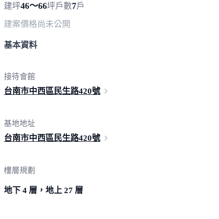
46～66
7
建坪
坪
戶數
戶
建案價格
尚未公開
基本資料
接待會館
台南市中西區民生路
420號
基地地址
台南市中西區民生路
420號
樓層規劃
地下 4 層，地上 27 層