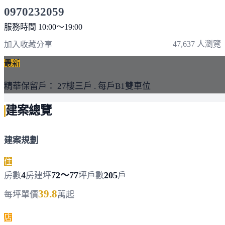
0970232059
服務時間 10:00～19:00
點擊上方掃描 QR Code 可快速撥打
47,637 人瀏覽
加入收藏
分享
最新
精華保留戶： 27樓三戶 . 每戶B1雙車位
建案總覽
建案規劃
住
4
72～77
205
房數
房
建坪
坪
戶數
戶
39.8
每坪單價
萬起
店