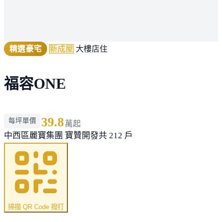
精選豪宅
新成屋
大樓店住
福容ONE
39.8
每坪單價
萬起
中西區
麗寶集團 寶贊開發
共 212 戶
掃描 QR Code 撥打