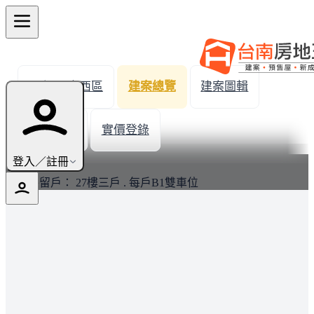
← 返回中西區
建案總覽
建案圖輯
生活機能
實價登錄
最新
登入／註冊
精華保留戶： 27樓三戶 . 每戶B1雙車位