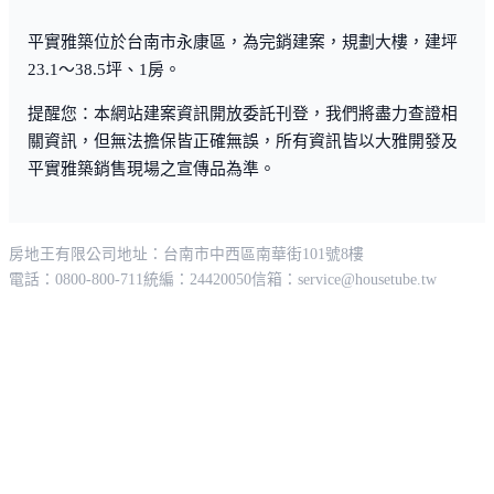
平實雅築位於台南市永康區，為完銷建案，規劃大樓，建坪
23.1～38.5坪、1房。
提醒您：本網站建案資訊開放委託刊登，我們將盡力查證相
關資訊，但無法擔保皆正確無誤，所有資訊皆以大雅開發及
平實雅築銷售現場之宣傳品為準。
房地王有限公司
地址：台南市中西區南華街101號8樓
電話：0800-800-711
統編：24420050
信箱：
service@housetube.tw