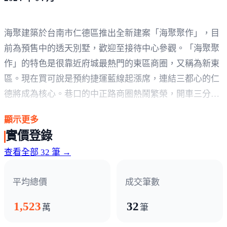
海聚建築於台南市仁德區推出全新建案「海聚聚作」，目
前為預售中的透天別墅，歡迎至接待中心參觀。「海聚聚
作」的特色是很靠近府城最熱門的東區商圈，又稱為新東
區。現在買可說是預約捷運藍線起漲席，連結三都心的仁
德將成為核心。巷口的中正路商圈熱鬧繁榮，開車三分鐘
就能抵達高速公路，平時還能到滯洪池公園散步運動。
顯示更多
「海聚聚作」為預售中的透天別墅，全案共計18戶人家。
實價登錄
每戶建坪48～67坪、地坪20～27坪、面寬5.5～7.9米、房
查看全部 32 筆 →
數規劃為4～5房，樓高層、坐向為南北向、一樓可停雙
車。使用頂級建材，還有日本的TOTO衛浴設備、Rinnai日
平均總價
成交筆數
本廚具與LEICHT德國原裝廚具打造您優雅的家。精益求
精的房子，期望每個細節都力求完美，「海聚聚作」歡迎
1,523
32
萬
筆
您的蒞臨鑑賞。