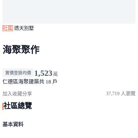
社區
透天別墅
海聚聚作
1,523
實價登錄均價
萬
仁德區
海聚建築
共 18 戶
37,719 人瀏覽
加入收藏
分享
社區總覽
基本資料