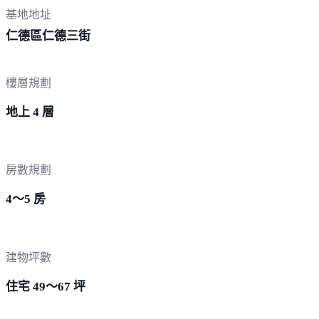
基地地址
仁德區仁
德三街
樓層規劃
地上 4 層
房數規劃
4～5 房
建物坪數
住宅 49～67 坪