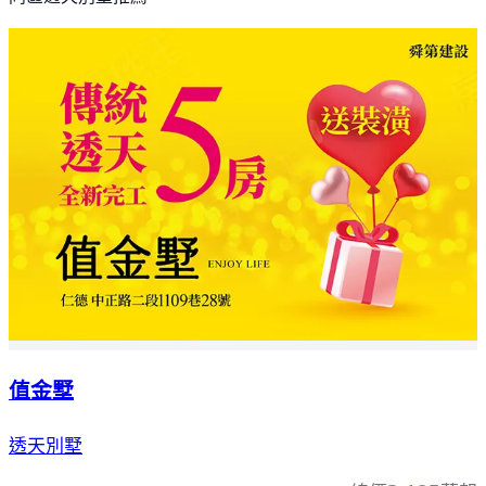
值金墅
透天別墅