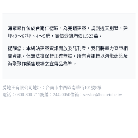
海聚聚作位於台南仁德區，為完銷建案，規劃透天別墅，建
坪49～67坪、4～5房，實價登錄均價1,523萬。
提醒您：本網站建案資訊開放委託刊登，我們將盡力查證相
關資訊，但無法擔保皆正確無誤，所有資訊皆以海聚建築及
海聚聚作銷售現場之宣傳品為準。
房地王有限公司
地址：台南市中西區南華街101號8樓
電話：0800-800-711
統編：24420050
信箱：
service@housetube.tw