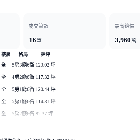
blog.housetube.tw/16213
成交筆數
最高總價
16
3,960
筆
萬
樓層
格局
建坪
全
5房3廳6衛
123.02 坪
全
4房2廳6衛
117.32 坪
全
5房1廳6衛
120.44 坪
全
5房1廳6衛
114.81 坪
全
5房2廳6衛
82.37 坪