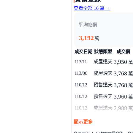
查看全部 16 筆 →
富品邸3 宛如量身訂製之作 https://
平均總價
3,192
萬
成交日期
狀態類型
成交價
3,950
113/11
成屋透天
萬
3,768
113/06
成屋透天
萬
3,768
110/12
預售透天
萬
3,960
110/12
預售透天
萬
2,988
110/12
成屋透天
萬
顯示更多