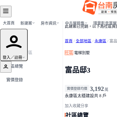
大首頁
新建案
房市資訊
中古屋租售
環景影音賞屋
此建案已完銷，以下為社區資
建案導覽
首頁
/
全部地區
/
永康區
/
富品
← 返回永康區
社區
電梯別墅
登入／註冊
社區總覽
富品邸3
實價登錄
3,192
實價登錄均價
萬
永康區
太穩建設
共 8 戶
加入收藏
分享
社區總覽