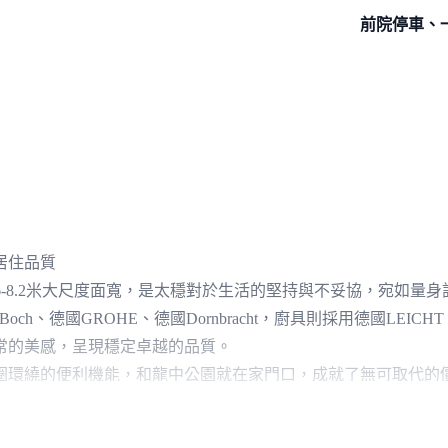
前院停車、
居住品質
5.6-8.2米大尺度面寬，是太穩對於生活的堅持與不妥協，宛如
 & Boch、德國GROHE、德國Dornbracht，廚具則採用德國L
常的美感，呈現穩定卓越的品質。
大商圈環繞的便利機能，和龍中公園就在家門口，成就了無可取代
生最大的助力。