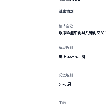
基本資料
接待會館
永康區龍中街與八德街
交叉
樓層規劃
地上 3.5～4.5 層
房數規劃
5～6 房
坐向