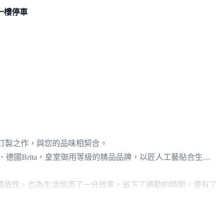
一樓停車
量身訂製之作，與您的品味相契合。
EICHT、德國Brita，皇室御用等級的精品品牌，以匠人工藝貼合生活
的價值性，也為生活增添了一分效率，省下了通勤的時間，便有了