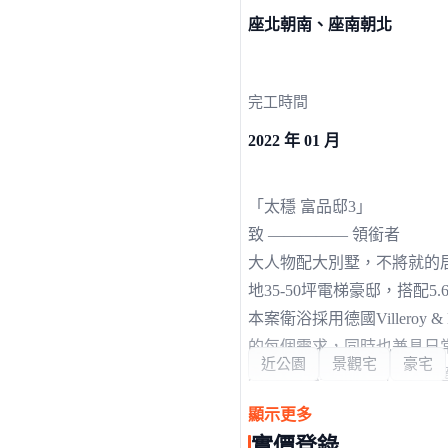
座北朝南、座南朝北
完工時間
2022 年 01 月
「太穩 富品邸3」
致 ————— 領銜者
大人物配大別墅，不將就的
地35-50坪電梯豪邸，搭配
本案衛浴採用德國Villeroy
的每個需求，同時也兼具日
近公園
景觀宅
豪宅
永大x自強x站前x鹽行4
更多自我，讓地段成為您人
顯示更多
實價登錄