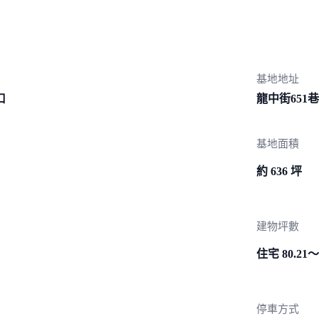
基地地址
口
龍中街6
51巷
基地面積
約 636 坪
建物坪數
住宅 80.21～
停車方式