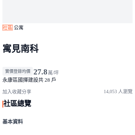
社區
公寓
寓見南科
27.8
實價登錄均價
萬/坪
永康區
國揮建設
共 28 戶
14,053 人瀏覽
加入收藏
分享
社區總覽
基本資料