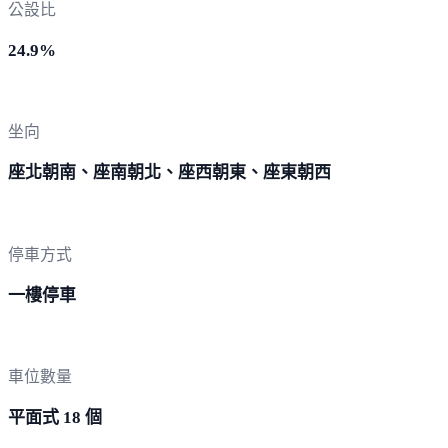
公設比
24.9%
坐向
座北朝南、座南朝北、座西朝東、座東朝西
停車方式
一樓停車
車位數量
平面式 18 個