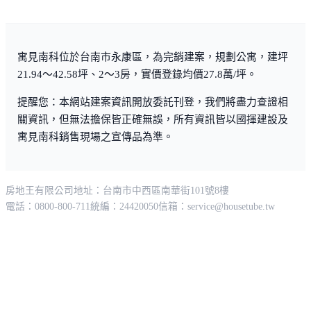
寓見南科位於台南市永康區，為完銷建案，規劃公寓，建坪
21.94～42.58坪、2～3房，實價登錄均價27.8萬/坪。
提醒您：本網站建案資訊開放委託刊登，我們將盡力查證相
關資訊，但無法擔保皆正確無誤，所有資訊皆以國揮建設及
寓見南科銷售現場之宣傳品為準。
房地王有限公司
地址：台南市中西區南華街101號8樓
電話：0800-800-711
統編：24420050
信箱：
service@housetube.tw