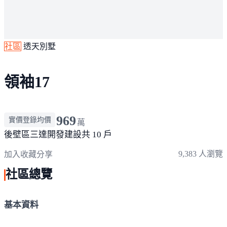
社區
透天別墅
領袖17
969
實價登錄均價
萬
後壁區
三達開發建設
共 10 戶
9,383 人瀏覽
加入收藏
分享
社區總覽
基本資料