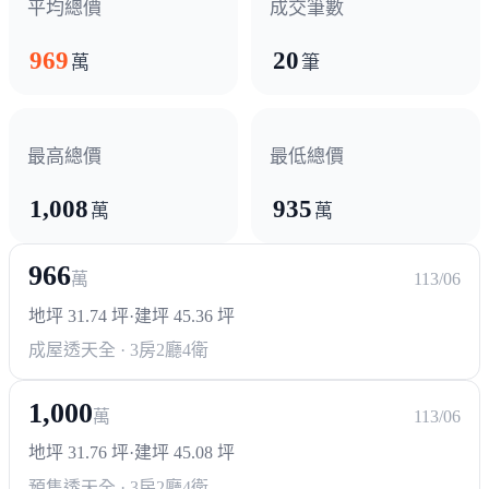
平均總價
成交筆數
969
20
萬
筆
最高總價
最低總價
1,008
935
萬
萬
966
萬
113/06
地坪 31.74 坪
·
建坪 45.36 坪
成屋透天
全 · 3房2廳4衛
1,000
萬
113/06
地坪 31.76 坪
·
建坪 45.08 坪
預售透天
全 · 3房2廳4衛