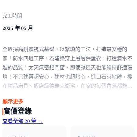
完工時間
2025 年 05 月
全區採高耐震筏式基礎，以繁瑣的工法，打造最安穩的
家！防水四道工序，為建築穿上層層保護衣，打造滴水不
進的品質！太天氣密鋁門窗，即使颱風天也能維持舒適環
境！不只建築超安心，建材也超貼心，進口石英地磚，櫻
花精品廚具、飯店級德瑞克衛浴，在家的每個角落都能優
雅享生活！用心規劃家的每一面，讓家人每一天都備感呵
顯示更多
護！
實價登錄
查看全部 20 筆 →