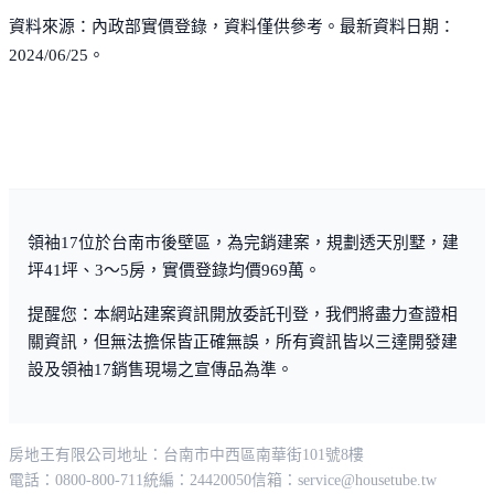
資料來源：內政部實價登錄，資料僅供參考。最新資料日期：
2024/06/25。
領袖17位於台南市後壁區，為完銷建案，規劃透天別墅，建
坪41坪、3～5房，實價登錄均價969萬。
提醒您：本網站建案資訊開放委託刊登，我們將盡力查證相
關資訊，但無法擔保皆正確無誤，所有資訊皆以三達開發建
設及領袖17銷售現場之宣傳品為準。
房地王有限公司
地址：台南市中西區南華街101號8樓
電話：0800-800-711
統編：24420050
信箱：
service@housetube.tw