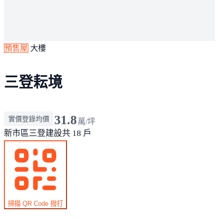
預售屋
大樓
三登耘境
31.8
實價登錄均價
萬/坪
新市區
三登建設
共 18 戶
掃描 QR Code 撥打