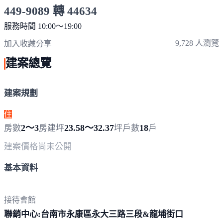
449-9089 轉 44634
服務時間 10:00～19:00
點擊上方掃描 QR Code 可快速撥打
9,728 人瀏覽
加入收藏
分享
建案總覽
建案規劃
住
2～3
23.58～32.37
18
房數
房
建坪
坪
戶數
戶
建案價格
尚未公開
基本資料
接待會館
聯銷中心:台南市永康區永大三路三段&龍
埔街口