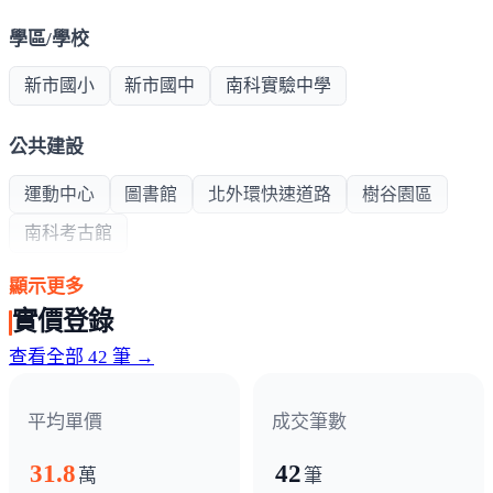
學區/學校
新市國小
新市國中
南科實驗中學
公共建設
運動中心
圖書館
北外環快速道路
樹谷園區
南科考古館
顯示更多
超商/賣場
實價登錄
全聯
寶雅
7-11
全家
市場
寶家
查看全部 42 筆 →
熱門商圈
平均單價
成交筆數
麥當勞商圈
中正路商圈
夜市
善化商圈
31.8
42
萬
筆