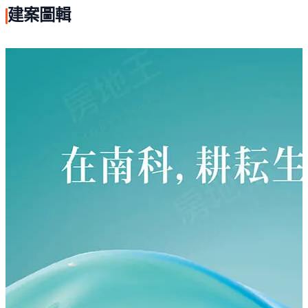
班牙ROCA、TOTO智慧型馬桶、乾拌水泥隔音層等，保證
建案圖輯
您的居住品質。此外，影視對講機可擴充聯動手機APP裝
置、Smart key門禁感應裝置系統，更是為您提供安全、方
便、智能的居住體驗。
歡迎您來鑑賞本建案，感受這一棟低調時尚的好房子所帶
給您的美好生活。