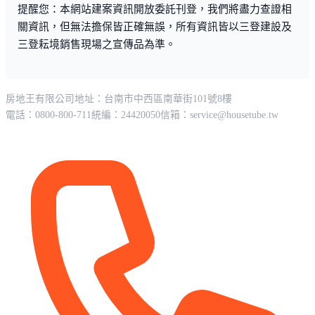
提醒您：本網站建案資訊開放委託刊登，我們將盡力查證相
關資訊，但無法擔保皆正確無誤，所有資訊皆以三登建設及
三登耘境銷售現場之宣傳品為準。
房地王有限公司
地址：台南市中西區南華街101號8樓
電話：0800-800-711
統編：24420050
信箱：
service@housetube.tw