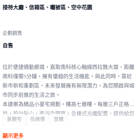
接待大廳、信箱區、曬被區、空中花園
企劃銷售
自售
位於便捷通勤廊道，直取南科核心軸線西拉雅大道，距離
南科僅需5分鐘，擁有優越的生活機能。與此同時，靠近
新市新和重劃區，未來發展擁有無限潛力，為您開啟與城
市同步前進的生活之旅。
本建案為精品小豪宅規劃，樓高七層樓，每層三戶正格
局，設計貼心，衛浴全開窗，全棟式光纖配置，提供給您
景觀宅
低總價
首購
最舒適的居住環境。
建材方面更是備有廚房：林內,喜特麗三機、以及衛浴：西
顯示更多