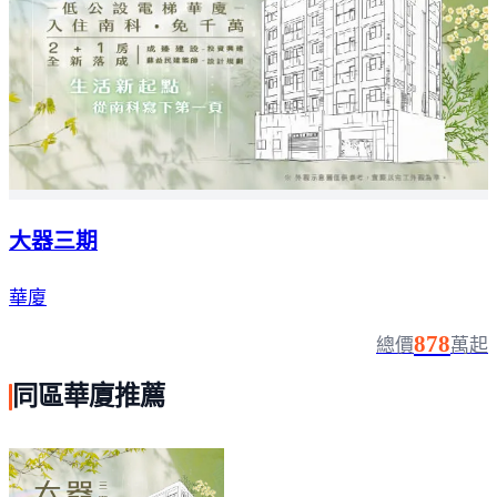
大器三期
華廈
878
總價
萬起
同區華廈推薦