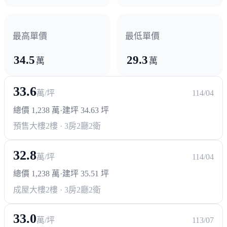
醫療機構
奇美醫院
安南醫院
台南醫院新化分院
最高單價
最低單價
34.5
29.3
政府機構
萬
萬
戶政事務所
衛生所
區公所
南部科學園區管理局
33.6
萬/坪
114/04
勞動部雲嘉南分署
總價 1,238 萬
·
建坪 34.63 坪
預售大樓
2樓 · 3房2廳2衛
32.8
萬/坪
114/04
總價 1,238 萬
·
建坪 35.51 坪
成屋大樓
2樓 · 3房2廳2衛
33.0
萬/坪
113/07