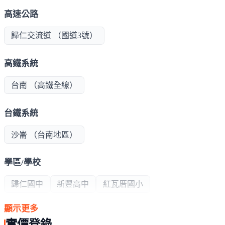
高速公路
歸仁交流道 （國道3號）
高鐵系統
台南 （高鐵全線）
台鐵系統
沙崙 （台南地區）
學區/學校
歸仁國中
新豐高中
紅瓦厝國小
顯示更多
公共建設
實價登錄