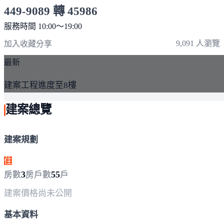
449-9089 轉 45986
服務時間 10:00～19:00
點擊上方掃描 QR Code 可快速撥打
9,091 人瀏覽
加入收藏
分享
最新
建案工程進度至8樓
建案總覽
建案規劃
住
3
55
房數
房
戶數
戶
建案價格
尚未公開
基本資料