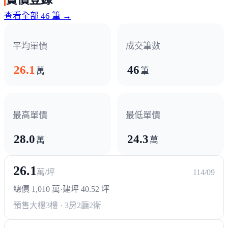
圖書館
文化中心
運動公園
美學館
查看全部 46 筆 →
超商/賣場
平均單價
成交筆數
全聯
寶雅
小北百貨
燦坤
大盤大賣場
26.1
46
萬
筆
熱門商圈
三井OUTLAT
歸仁圓環商圈
關廟商圈
最高單價
最低單價
28.0
24.3
醫療機構
萬
萬
成大醫院沙崙分院
26.1
萬/坪
114/09
政府機構
總價 1,010 萬
·
建坪 40.52 坪
預售大樓
3樓 · 3房2廳2衛
戶政事務所
郵局
區公所