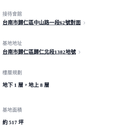
接待會館
台南市歸仁區中山路一段62
號對面
基地地址
台南市歸仁區歸仁北段
1382地號
樓層規劃
地下 1 層，地上 8 層
基地面積
約 517 坪