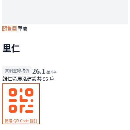
預售屋
華廈
里仁
26.1
實價登錄均價
萬/坪
歸仁區
展泓建設
共 55 戶
掃描 QR Code 撥打