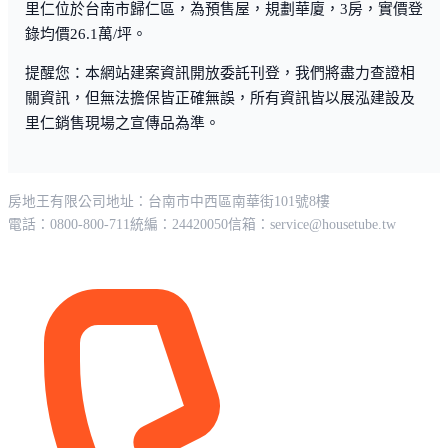
里仁位於台南市歸仁區，為預售屋，規劃華廈，3房，實價登
錄均價26.1萬/坪。
提醒您：本網站建案資訊開放委託刊登，我們將盡力查證相
關資訊，但無法擔保皆正確無誤，所有資訊皆以展泓建設及
里仁銷售現場之宣傳品為準。
房地王有限公司
地址：台南市中西區南華街101號8樓
電話：0800-800-711
統編：24420050
信箱：
service@housetube.tw