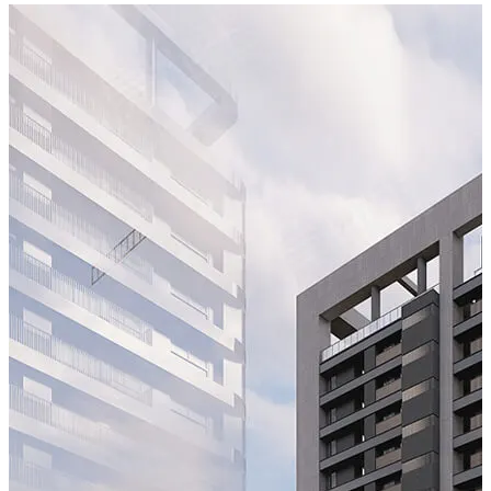
讓回家的路上少了點侷限。開闊基地棟距，
延伸了空間視野，寬敞車道規劃，迎接主人從容回家。
【看不見的地方，也做到最好】
北揚始終堅持，在工法與選材上絕不馬虎，
即使需要花費較多的工時與成本，
也要帶給客戶最舒適的居住生活體驗。
《睦里白3》2-3房．戶戶平車
讓「實而不華」的美學，成就生活的美好。