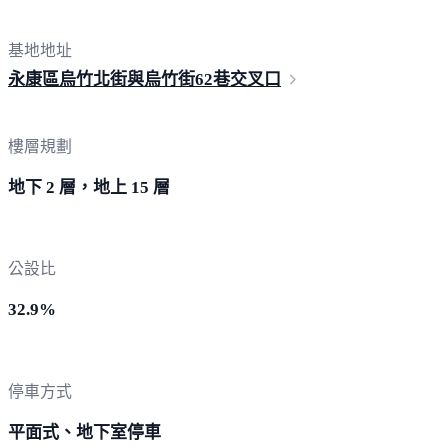
基地地址
永康區烏竹北街與烏竹街62巷
交叉口
樓層規劃
地下 2 層，地上 15 層
公設比
32.9%
停車方式
平面式、地下室停車