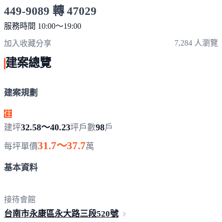
449-9089 轉 47029
服務時間 10:00～19:00
點擊上方掃描 QR Code 可快速撥打
7,284 人瀏覽
加入收藏
分享
建案總覽
建案規劃
住
32.58～40.23
98
建坪
坪
戶數
戶
31.7～37.7
每坪單價
萬
基本資料
接待會館
台南市永康區永大路三段
520號