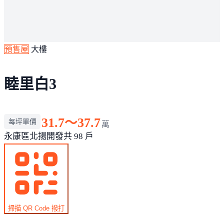
預售屋
大樓
睦里白3
31.7～37.7
每坪單價
萬
永康區
北揚開發
共 98 戶
掃描 QR Code 撥打