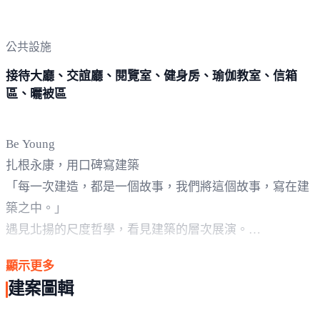
公共設施
接待大廳、交誼廳、閱覽室、健身房、瑜伽教室、信箱
區、曬被區
Be Young
扎根永康，用口碑寫建築
「每一次建造，都是一個故事，我們將這個故事，寫在建
築之中。」
遇見北揚的尺度哲學，看見建築的層次展演。
【規矩之中，方見細膩】
顯示更多
框架透過層次感的線性切割，讓建築立面顯得輕盈立體
建案圖輯
書寫雅意悠長的建築美學禮讚。
【雙面臨路，純靜街廓】