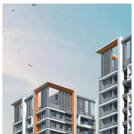
的鮮明定位，做為啟航世界級建築之旅的起點，
並於6月1日正式公開銷售，燦耀登場!
#尊榮體驗，公設用大金VRV冷氣空調與金革公播配BOSE
音響
#尊榮享受，國際級迅達電梯、奧運使用Technogym健身器
材
#科技領航，NBA灰熊創辦UNIFI網路、ABB電動車充電設
備
#住的安心，全球最公正SGS建築檢驗、地下車道快速飛梭
門
#高端建材，BOSCH洗碗機、TOTO智慧馬桶、抗PM2.5防
霾紗窗
2~3房 森林花園、泳池飯店宅
國際級第三方SGS建築履歷及SGS代驗公設
率先引進台南晶英雲端管家飯店級服務