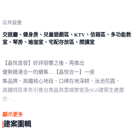
公共設施
交誼廳、健身房、兒童遊戲區、KTV、信箱區、多功能教
室、琴房、瑜珈室、宅配存放區、閱讀室
【晶悅首發】好評迴響之後，再推出
優勢精湛合一的續集…【晶悅合一】一座
集品牌、高鐵核心地段、口碑在地深耕、泳池花園、
高鐵特區率先引進台南晶英雲端管家及SGS建築生產履
歷，
導入建築品質檢驗及飯店式服務對焦國際趨勢主流、
顯示更多
領潮台南高鐵的完美城市綠洲新天地。
建案圖輯
# 我們以【晶悅合一】命名， 以「尖端進化、全能造鎭」