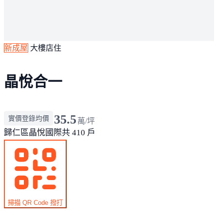
新成屋
大樓店住
晶悅合一
35.5
實價登錄均價
萬/坪
歸仁區
晶悅國際
共 410 戶
掃描 QR Code 撥打