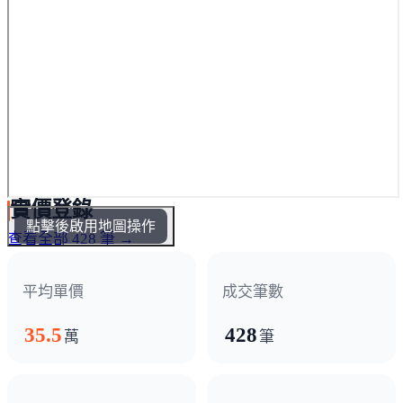
實價登錄
點擊後啟用地圖操作
查看全部 428 筆 →
平均單價
成交筆數
35.5
428
萬
筆