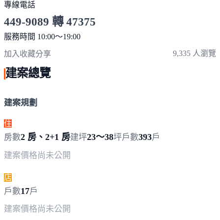
專線電話
449-9089 轉 47375
服務時間 10:00～19:00
點擊上方掃描 QR Code 可快速撥打
9,335 人瀏覽
加入收藏
分享
建案總覽
建案規劃
住
2 房、2+1 房
23～38
393
房數
建坪
坪
戶數
戶
建案價格
尚未公開
店
17
戶數
戶
建案價格
尚未公開