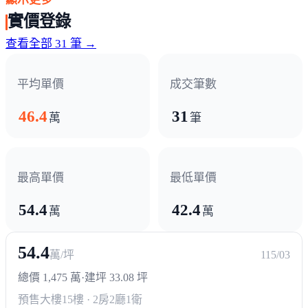
政府機構
實價登錄
市政府
區公所
市議會
查看全部 31 筆 →
平均單價
成交筆數
46.4
31
萬
筆
最高單價
最低單價
54.4
42.4
萬
萬
54.4
萬/坪
115/03
總價 1,475 萬
·
建坪 33.08 坪
預售大樓
15樓 · 2房2廳1衛