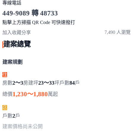
專線電話
449-9089 轉 48733
服務時間 10:00～19:00
點擊上方掃描 QR Code 可快速撥打
7,490 人瀏覽
加入收藏
分享
建案總覽
建案規劃
住
2～3
23～33
84
房數
房
建坪
坪
戶數
戶
1,230～1,880
總價
萬起
店
2
戶數
戶
建案價格
尚未公開