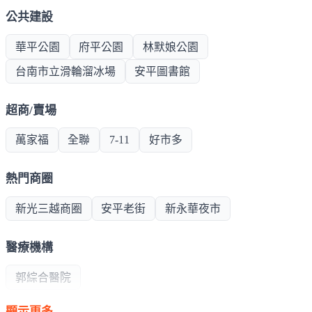
公共建設
華平公園
府平公園
林默娘公園
台南市立滑輪溜冰場
安平圖書館
超商/賣場
萬家福
全聯
7-11
好市多
熱門商圈
新光三越商圈
安平老街
新永華夜市
醫療機構
郭綜合醫院
顯示更多