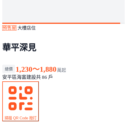
預售屋
大樓店住
華平深見
1,230～1,880
總價
萬起
安平區
海富建設
共 86 戶
掃描 QR Code 撥打