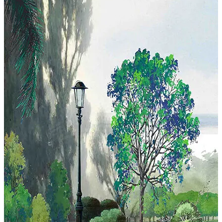
「華平深見」位於台南市安平區育平九街，由海富建設股
份有限公司投資興建，禾展營造有限公司營造，陳尚志建
築師事務所建築設計，基地面積
474.01坪、建蔽率51.7％、公設比33.7%。
台南市政中心點｜面擁華平公園｜2-3房精品AI宅
https://bit.ly/華平深見