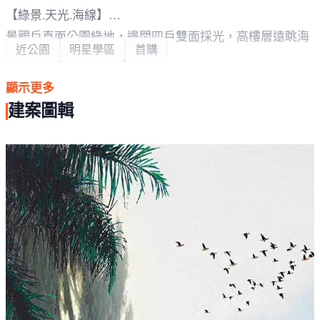
【綠景.天光.海線】
景觀戶直面公園綠地，邊間四戶雙面採光，高樓層遠眺海
近公園
明星學區
首購
景天光，視野心境無限開闊。
顯示更多
【小坪數.精緻宅】
建案圖輯
單層六戶，採用德國原裝進口廚具，歐日聯手打造質感衛
浴，精品規格建材，誠意十足好宅。
【AI人臉辨識.智慧全能社區】
全棟AI人臉辨識系統、WAFERGO智慧送餐機器人，免鑰
匙自由進出住家。
【眼光超前.設計周全】
預留線架搭載EMS電能管理系統，當層排水搭配衛浴降
板、當層排氣加裝吸氣閥。