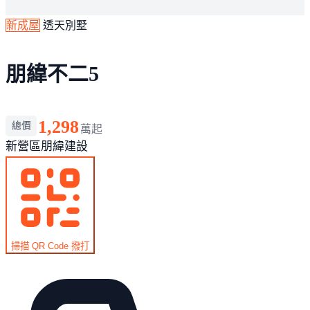
新成屋
透天別墅
朋緯不二5
1,298
總價
萬起
新營區
朋緯建設
掃描 QR Code 撥打