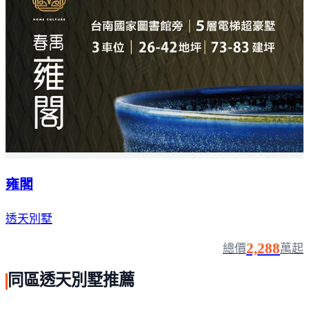
雍閣
透天別墅
2,288
總價
萬起
同區透天別墅推薦