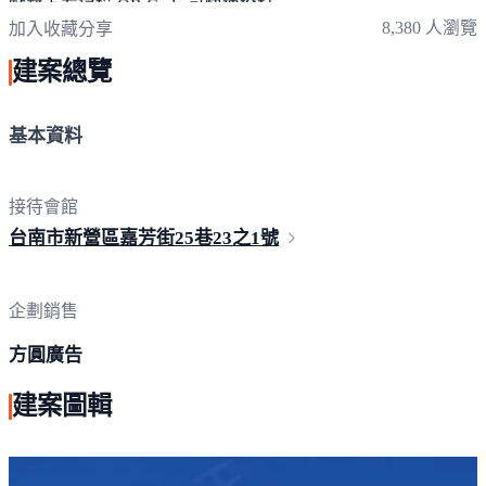
點擊上方掃描 QR Code 可快速撥打
8,380 人瀏覽
加入收藏
分享
建案總覽
基本資料
接待會館
台南市新營區嘉芳街25巷
23之1號
企劃銷售
方圓廣告
建案圖輯