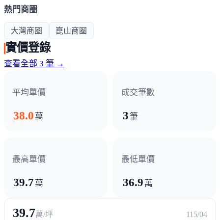
熱門商圈
大灣商圈
崑山商圈
實價登錄
查看全部 3 筆 →
平均單價
成交筆數
38.0
3
萬
筆
最高單價
最低單價
39.7
36.9
萬
萬
39.7
萬/坪
115/04