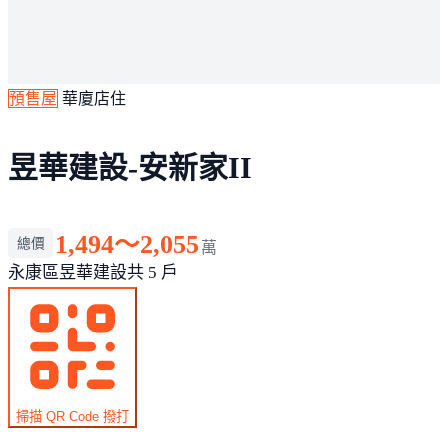
預售屋
華廈店住
昱華建設-安新家II
1,494～2,055
總價
萬
永康區
昱華建設
共 5 戶
掃描 QR Code 撥打