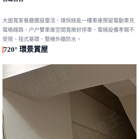
大面寬客餐廳擺設靈活、環保綠能一樓車庫預留電動車充
電樁線路、户户雙車庫空間寬敞好停車、電梯設備孝親不
受限、筏式基礎、整棟外牆防水。
720° 環景賞屋