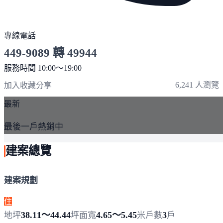
專線電話
449-9089 轉 49944
服務時間 10:00～19:00
點擊上方掃描 QR Code 可快速撥打
6,241 人瀏覽
加入收藏
分享
最新
最後一戶熱銷中
建案總覽
建案規劃
住
38.11～44.44
4.65～5.45
3
地坪
坪
面寬
米
戶數
戶