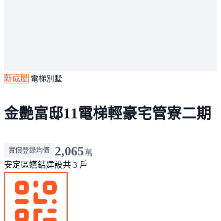
新成屋
電梯別墅
金艷富邸11電梯輕豪宅管寮二期
2,065
實價登錄均價
萬
安定區
嬿銡建設
共 3 戶