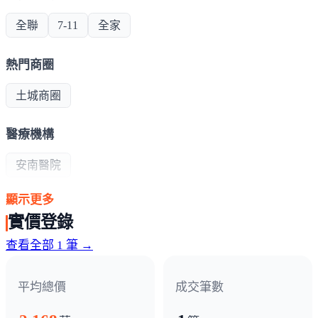
全聯
7-11
全家
熱門商圈
土城商圈
醫療機構
安南醫院
顯示更多
政府機構
實價登錄
農會
郵局
派出所
查看全部 1 筆 →
平均總價
成交筆數