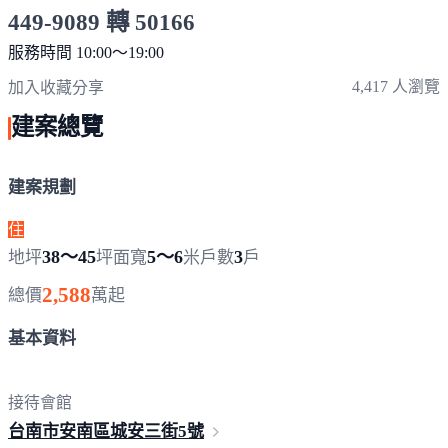
449-9089 轉 50166
服務時間 10:00～19:00
點擊上方掃描 QR Code 可快速撥打
4,417 人瀏覽
加入收藏
分享
建案總覽
建案規劃
住
38～45
5～6
3
地坪
坪
面寬
米
戶數
戶
2,588
總價
萬起
基本資料
接待會館
台南市安南區城安三街
5號