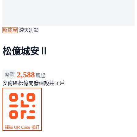
新成屋
透天別墅
松億城安Ⅱ
2,588
總價
萬起
安南區
松億開發建設
共 3 戶
掃描 QR Code 撥打