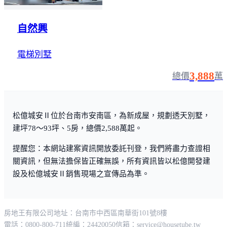
自然興
電梯別墅
3,888
總價
萬
松億城安Ⅱ位於台南市安南區，為新成屋，規劃透天別墅，
建坪78～93坪、5房，總價2,588萬起。
提醒您：本網站建案資訊開放委託刊登，我們將盡力查證相
關資訊，但無法擔保皆正確無誤，所有資訊皆以松億開發建
設及松億城安Ⅱ銷售現場之宣傳品為準。
房地王有限公司
地址：台南市中西區南華街101號8樓
電話：0800-800-711
統編：24420050
信箱：
service@housetube.tw