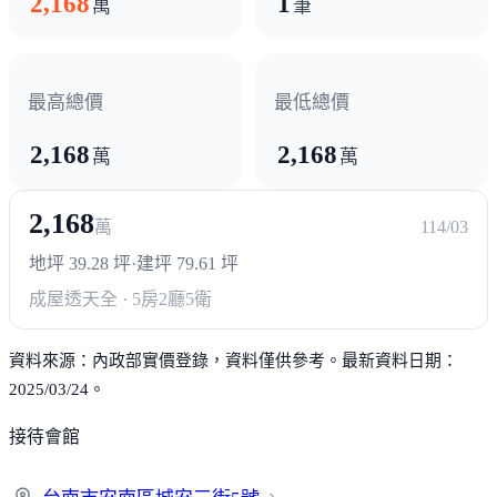
2,168
1
萬
筆
最高總價
最低總價
2,168
2,168
萬
萬
2,168
萬
114/03
地坪 39.28 坪
·
建坪 79.61 坪
成屋透天
全 · 5房2廳5衛
資料來源：內政部實價登錄，資料僅供參考。最新資料日期：
2025/03/24。
接待會館