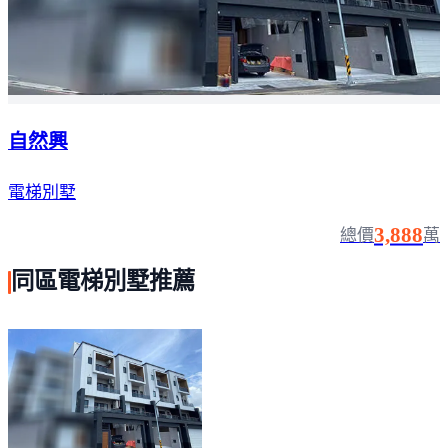
自然興
電梯別墅
3,888
總價
萬
同區電梯別墅推薦