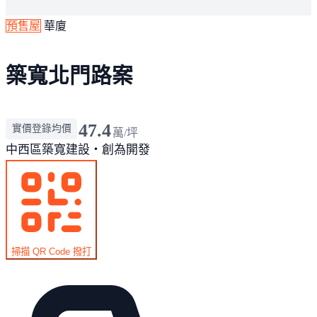
預售屋
華廈
築寬北門路案
47.4
實價登錄均價
萬/坪
中西區
築寬建設・創為開發
掃描 QR Code 撥打