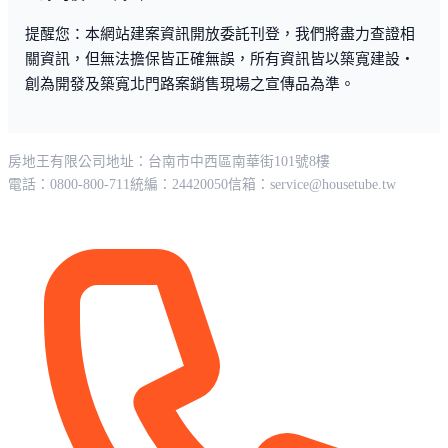
提醒您：本網站建案資訊開放委託刊登，我們將盡力查證相
關資訊，但無法擔保皆正確無誤，所有資訊皆以築寬建設・
創為開發及築寬北門路案銷售現場之宣傳品為準。
房地王有限公司
地址：台南市中西區南華街101號8樓
電話：0800-800-711
統編：24420050
信箱：
service@housetube.tw