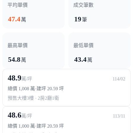
平均單價
成交筆數
47.4
19
萬
筆
最高單價
最低單價
54.8
43.4
萬
萬
48.9
萬/坪
114/02
總價 1,008 萬
·
建坪 20.59 坪
預售大樓
3樓 · 2房2廳1衛
48.6
萬/坪
113/11
總價 1,000 萬
·
建坪 20.59 坪