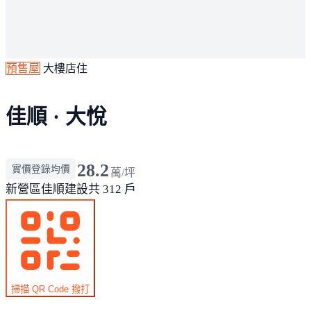
預售屋
大樓店住
佳順 · 大悅
28.2
實價登錄均價
萬/坪
新營區
佳順建設
共 312 戶
掃描 QR Code 撥打