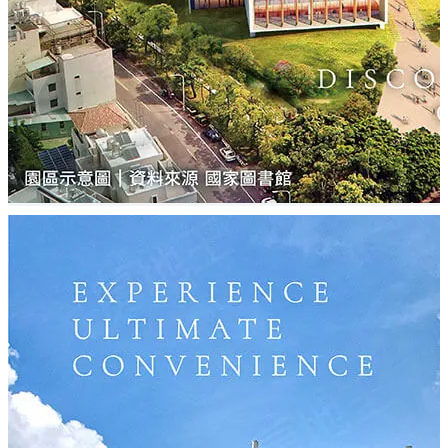
• 主客"雙浴室"標配TOTO馬桶和TOTO免治馬桶、TOTO四
合一暖風機
• 氣密窗、LOW-E 5+5雙層強化玻璃，反射遠紅外熱輻射
• 廚房標配BOSCH洗碗機、石英石檯面、林內雙口玻璃檯
面瓦斯爐、隱藏式排油煙機