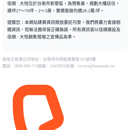
佳順 · 大悅位於台南市新營區，為預售屋，規劃大樓店住，
建坪27～70坪、2～3房，實價登錄均價28.2萬/坪。
提醒您：本網站建案資訊開放委託刊登，我們將盡力查證相
關資訊，但無法擔保皆正確無誤，所有資訊皆以佳順建設及
佳順 · 大悅銷售現場之宣傳品為準。
房地王有限公司
地址：台南市中西區南華街101號8樓
電話：0800-800-711
統編：24420050
信箱：
service@housetube.tw