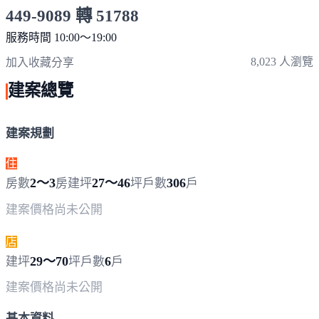
449-9089 轉 51788
服務時間 10:00～19:00
點擊上方掃描 QR Code 可快速撥打
8,023 人瀏覽
加入收藏
分享
建案總覽
建案規劃
住
2～3
27～46
306
房數
房
建坪
坪
戶數
戶
建案價格
尚未公開
店
29～70
6
建坪
坪
戶數
戶
建案價格
尚未公開
基本資料