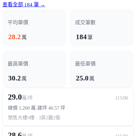
新營夜市
復興商圈
民治商圈
查看全部 184 筆 →
醫療機構
平均單價
成交筆數
新營醫院
柳營奇美醫院
28.2
184
萬
筆
最高單價
最低單價
30.2
25.0
萬
萬
29.0
萬/坪
115/06
總價 1,260 萬
·
建坪 46.57 坪
預售大樓
9樓 · 3房2廳2衛
28.6