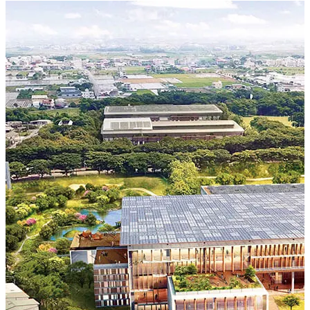
• 相鄰新營體育園區，佔地約5萬3千坪，設有田徑場、羽
球館、游泳池、籃球場、網球場、健身中心……等，還有
一處全新的兒童特色遊戲場，帶孩子一起養成運動的習
慣。
• 400米近享新營家樂福商圈，商場內麥當勞、三商巧福、
西堤牛排、洋城義大利餐廳等豐富美食，應有盡有。
新營首座頂規建材
• 全室內標配杜邦SPC地板，防水防潮，耐磨又耐刮