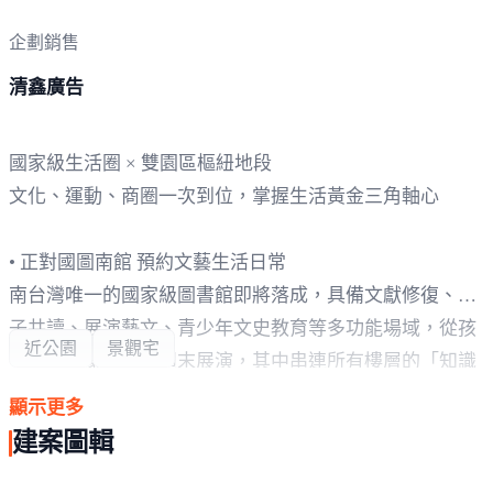
企劃銷售
清鑫廣告
國家級生活圈 × 雙園區樞紐地段
文化、運動、商圈一次到位，掌握生活黃金三角軸心
• 正對國圖南館 預約文藝生活日常
南台灣唯一的國家級圖書館即將落成，具備文獻修復、親
子共讀、展演藝文、青少年文史教育等多功能場域，從孩
近公園
景觀宅
子閱讀啟蒙到家庭週末展演，其中串連所有樓層的「知識
之徑」極為壯觀。
顯示更多
建案圖輯