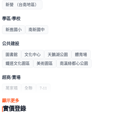
新營 （台南地區）
學區/學校
新進國小
南新國中
公共建設
圖書館
文化中心
天鵝湖公園
體育場
鐵道文化園區
美術園區
南瀛綠都心公園
超商/賣場
萬家福
全聯
7-11
顯示更多
熱門商圈
實價登錄