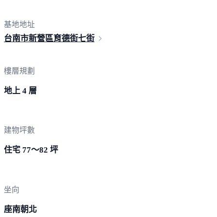
基地地址
台南市新營區育德
街七街
樓層規劃
地上 4 層
建物坪數
住宅 77～82 坪
坐向
座南朝北