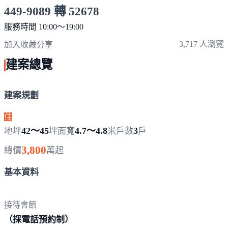
449-9089 轉 52678
服務時間 10:00～19:00
點擊上方掃描 QR Code 可快速撥打
3,717 人瀏覽
加入收藏
分享
建案總覽
建案規劃
住
42～45
4.7～4.8
3
地坪
坪
面寬
米
戶數
戶
3,800
總價
萬起
基本資料
接待會館
（採電話預
約制）