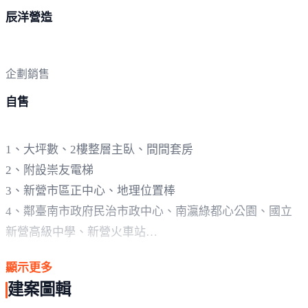
辰洋營造
企劃銷售
自售
1、大坪數、2樓整層主臥、間間套房
2、附設崇友電梯
3、新營市區正中心、地理位置棒
4、鄰臺南市政府民治市政中心、南瀛綠都心公園、國立
新營高級中學、新營火車站
5、鄰近國道1號、交通便利、四通八達
顯示更多
6、食衣住行育樂便利、生活機能好
建案圖輯