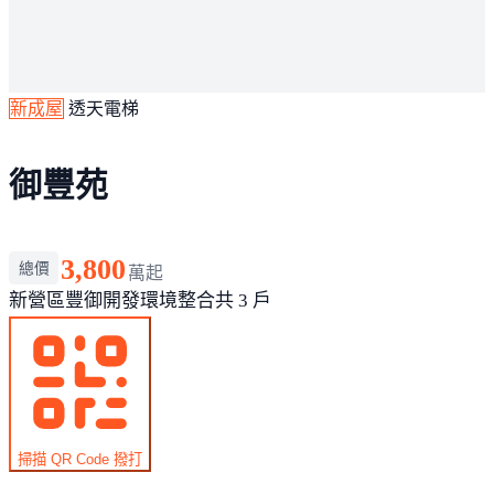
新成屋
透天電梯
御豐苑
3,800
總價
萬起
新營區
豐御開發環境整合
共 3 戶
掃描 QR Code 撥打