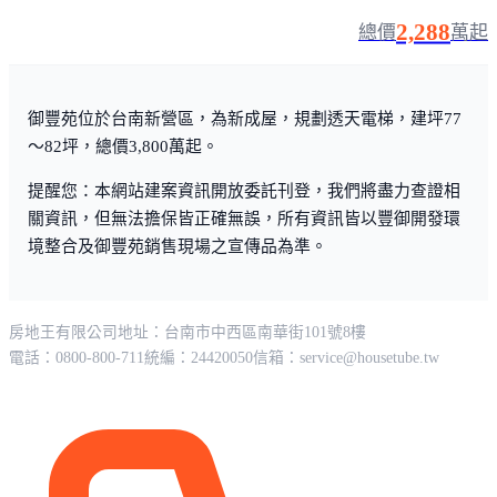
2,288
總價
萬起
御豐苑位於台南新營區，為新成屋，規劃透天電梯，建坪77
～82坪，總價3,800萬起。
提醒您：本網站建案資訊開放委託刊登，我們將盡力查證相
關資訊，但無法擔保皆正確無誤，所有資訊皆以豐御開發環
境整合及御豐苑銷售現場之宣傳品為準。
房地王有限公司
地址：台南市中西區南華街101號8樓
電話：0800-800-711
統編：24420050
信箱：
service@housetube.tw