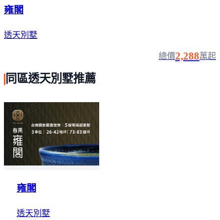
雍閣
透天別墅
2,288
總價
萬起
同區透天別墅推薦
雍閣
透天別墅