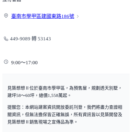
臺南市學甲區建國東路
186號
449-9089 轉 53143
9:00～17:00
見築想想Ⅱ位於臺南市學甲區，為預售屋，規劃透天別墅，
建坪58～60坪，總價1,558萬起。
提醒您：本網站建案資訊開放委託刊登，我們將盡力查證相
關資訊，但無法擔保皆正確無誤，所有資訊皆以見築開發及
見築想想Ⅱ銷售現場之宣傳品為準。