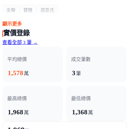
全聯
寶雅
屈臣氏
顯示更多
熱門商圈
實價登錄
華宗商圈
慈濟宮商圈
查看全部 3 筆 →
醫療機構
平均總價
成交筆數
奇美醫院佳里分院
1,578
3
萬
筆
政府機構
農會
戶政事務所
區公所
學甲分局
最高總價
最低總價
1,968
1,368
其他
萬
萬
85度c
老塘湖藝術村
學甲蜀葵花園