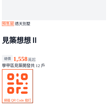
預售屋
透天別墅
見築想想Ⅱ
1,558
總價
萬起
學甲區
見築開發
共 12 戶
掃描 QR Code 撥打