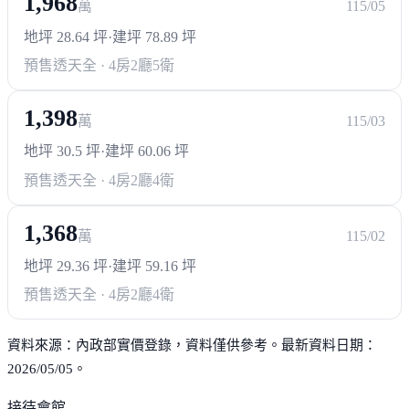
1,968
萬
115/05
葉王交趾陶文物館
學甲綠色隧道
地坪 28.64 坪
·
建坪 78.89 坪
頑皮世界野生動物園
預售透天
全 · 4房2廳5衛
1,398
萬
115/03
地坪 30.5 坪
·
建坪 60.06 坪
預售透天
全 · 4房2廳4衛
1,368
萬
115/02
地坪 29.36 坪
·
建坪 59.16 坪
預售透天
全 · 4房2廳4衛
資料來源：內政部實價登錄，資料僅供參考。最新資料日期：
2026/05/05。
接待會館