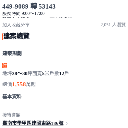
449-9089 轉 53143
服務時間 9:00～17:00
點擊上方掃描 QR Code 可快速撥打
2,051 人瀏覽
加入收藏
分享
建案總覽
建案規劃
住
28～30
5
12
地坪
坪
面寬
米
戶數
戶
1,558
總價
萬起
基本資料
接待會館
臺南市學甲區建國東路
186號