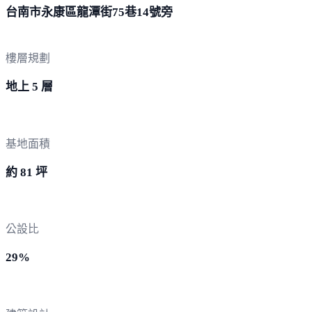
台南市永康區龍潭街75巷1
4號旁
樓層規劃
地上 5 層
基地面積
約 81 坪
公設比
29%