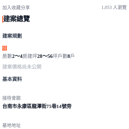
1,053 人瀏覽
加入收藏
分享
建案總覽
建案規劃
住
2～4
28～56
8
房數
房
建坪
坪
戶數
戶
建案價格
尚未公開
基本資料
接待會館
台南市永康區龍潭街75巷1
4號旁
基地地址