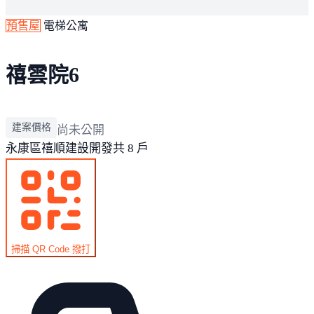
預售屋
電梯公寓
禧雲院6
建案價格
尚未公開
永康區
禧順建設開發
共 8 戶
掃描 QR Code 撥打