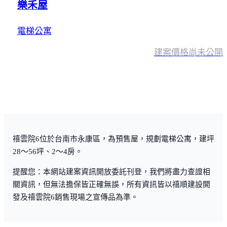
樂禾屋
電梯公寓
建案價格
尚未公開
禧雲院6位於台南市永康區，為預售屋，規劃電梯公寓，建坪
28～56坪、2～4房。
提醒您：本網站建案資訊開放委託刊登，我們將盡力查證相
關資訊，但無法擔保皆正確無誤，所有資訊皆以禧順建設開
發及禧雲院6銷售現場之宣傳品為準。