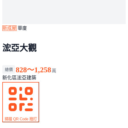
新成屋
華廈
浤亞大觀
828～1,258
總價
萬
新化區
浤亞建築
掃描 QR Code 撥打