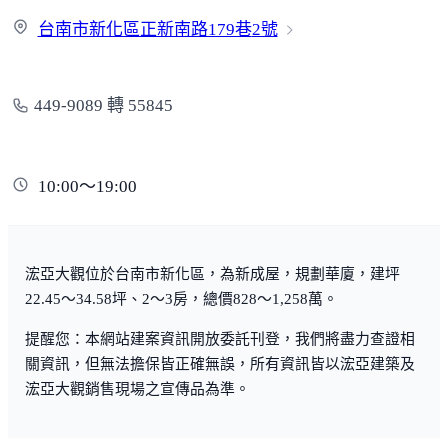
台南市新化區正新南路179巷
2號
449-9089 轉 55845
10:00～19:00
浤亞大觀位於台南市新化區，為新成屋，規劃華廈，建坪
22.45～34.58坪、2～3房，總價828～1,258萬。
提醒您：本網站建案資訊開放委託刊登，我們將盡力查證相
關資訊，但無法擔保皆正確無誤，所有資訊皆以浤亞建築及
浤亞大觀銷售現場之宣傳品為準。