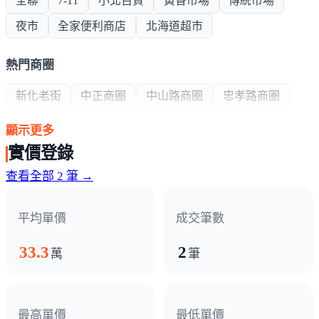
全聯
7-11
小北百貨
黃昏市場
傳統市場
夜市
全家便利商店
北海道超市
熱門商圈
新化老街
中正商圈
中山路商圈
忠孝路商圈
顯示更多
醫療機構
實價登錄
仁馨醫院
台南醫院新化分所
查看全部 2 筆 →
政府機構
平均單價
成交筆數
戶政事務所
地政事務所
警察局
區公所
33.3
2
萬
筆
消防局
國稅局新化稽徵所
最高單價
最低單價