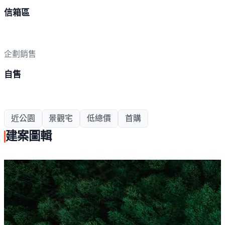
信箱區
企劃銷售
自售
近公園
景觀宅
低總價
首購
建案圖輯