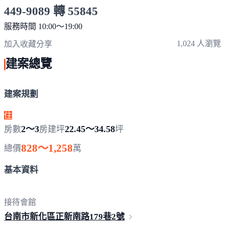
449-9089 轉 55845
服務時間 10:00～19:00
點擊上方掃描 QR Code 可快速撥打
1,024 人瀏覽
加入收藏
分享
建案總覽
建案規劃
住
2～3
22.45～34.58
房數
房
建坪
坪
828～1,258
總價
萬
基本資料
接待會館
台南市新化區正新南路179巷
2號