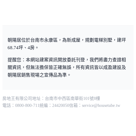
朝陽居位於台南市永康區，為新成屋，規劃電梯別墅，建坪
68.74坪、4房。
提醒您：本網站建案資訊開放委託刊登，我們將盡力查證相
關資訊，但無法擔保皆正確無誤，所有資訊皆以成盈建設及
朝陽居銷售現場之宣傳品為準。
房地王有限公司
地址：台南市中西區南華街101號8樓
電話：0800-800-711
統編：24420050
信箱：
service@housetube.tw