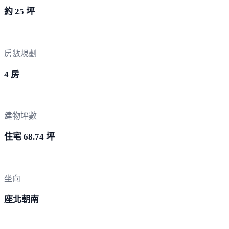
約 25 坪
房數規劃
4 房
建物坪數
住宅 68.74 坪
坐向
座北朝南