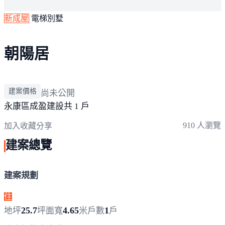
新成屋
電梯別墅
朝陽居
建案價格
尚未公開
永康區
成盈建設
共 1 戶
910 人瀏覽
加入收藏
分享
建案總覽
建案規劃
住
25.7
4.65
1
地坪
坪
面寬
米
戶數
戶