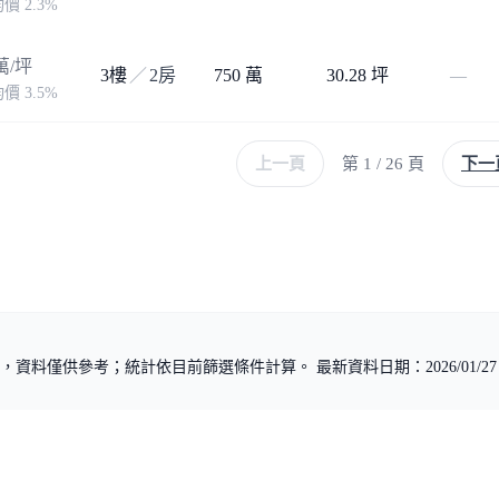
價 2.3%
萬/坪
3樓
／
2房
750 萬
30.28 坪
—
價 3.5%
上一頁
第 1 / 26 頁
下一
資料僅供參考；統計依目前篩選條件計算。 最新資料日期：2026/01/27
政策
資料使用政策
聯絡我們
西區南華街101號8樓
電話：0800-800-711
統編：24420050
信箱：
service@hou