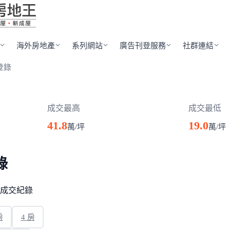
海外房地產
系列網站
廣告刊登服務
社群連結
登錄
成交最高
成交最低
41.8
19.0
萬/坪
萬/坪
錄
成交紀錄
房
4 房