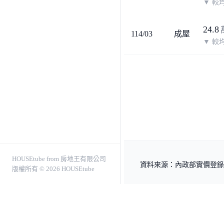
▼
較均
24.8
114/03
成屋
▼
較均
HOUSEtube from 房地王有限公司
資料來源：內政部實價登錄，
版權所有 © 2026 HOUSEtube
關於我們
服務條款
隱私權
房地王有限公司
地址：台南市中