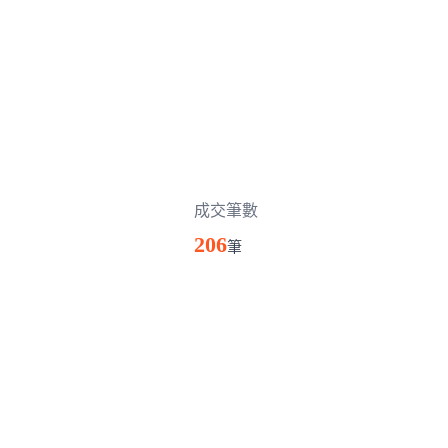
成交筆數
206
筆