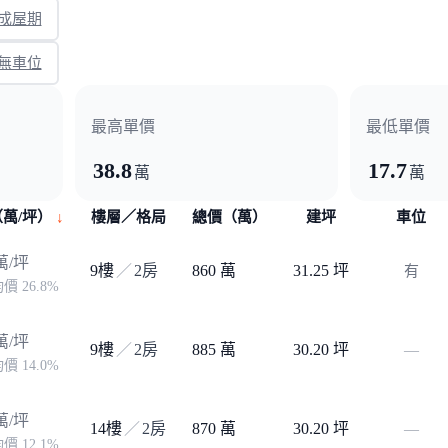
成屋期
無車位
最高單價
最低單價
38.8
17.7
萬
萬
萬/坪）
樓層／格局
總價（萬）
建坪
車位
萬/坪
9樓
／
2房
860 萬
31.25 坪
有
價 26.8%
萬/坪
9樓
／
2房
885 萬
30.20 坪
—
價 14.0%
萬/坪
14樓
／
2房
870 萬
30.20 坪
—
價 12.1%