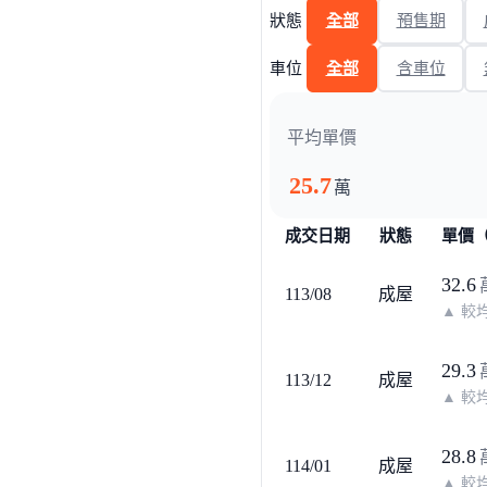
狀態
全部
預售期
車位
全部
含車位
平均單價
25.7
萬
成交日期
狀態
單價（
32.6
113/08
成屋
▲
較均
29.3
113/12
成屋
▲
較均
28.8
114/01
成屋
▲
較均