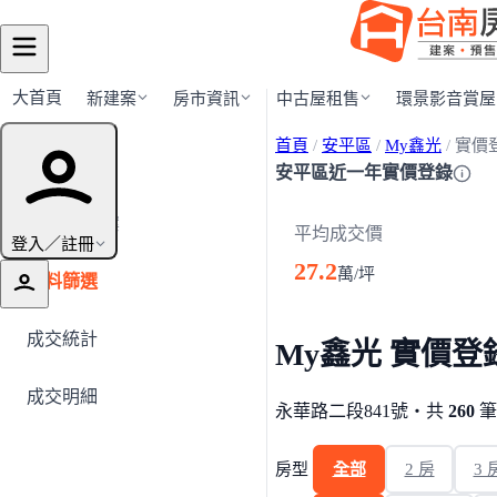
大首頁
新建案
房市資訊
中古屋租售
環景影音賞屋
首頁
/
安平區
/
My鑫光
/
實價
快速導覽
安平區近一年實價登錄
← 返回建案
平均成交價
登入／註冊
27.2
萬/坪
資料篩選
成交統計
My鑫光 實價登
成交明細
永華路二段841號・共
260
筆
房型
全部
2 房
3 