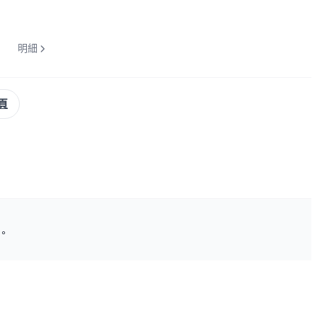
明細
頁
。
setube.tw