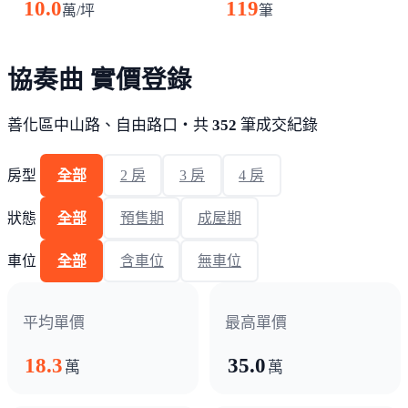
10.0
119
萬/坪
筆
協奏曲 實價登錄
善化區中山路、自由路口・共
352
筆成交紀錄
房型
全部
2 房
3 房
4 房
狀態
全部
預售期
成屋期
車位
全部
含車位
無車位
平均單價
最高單價
18.3
35.0
萬
萬