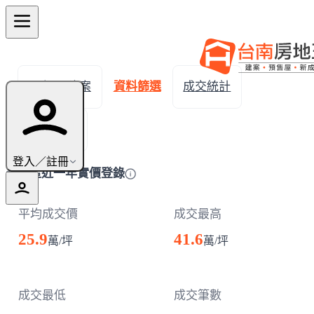
← 返回建案
資料篩選
成交統計
成交明細
登入／註冊
善化區近一年實價登錄
平均成交價
成交最高
25.9
41.6
萬/坪
萬/坪
成交最低
成交筆數