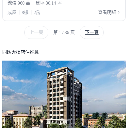
總價 960 萬
建坪 30.14 坪
成屋
8樓
2房
查看明細
上一頁
第 1 / 36 頁
下一頁
同區大樓店住推薦