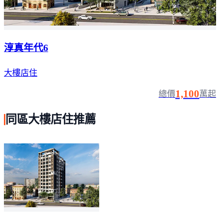
淳真年代6
大樓店住
1,100
總價
萬起
同區大樓店住推薦