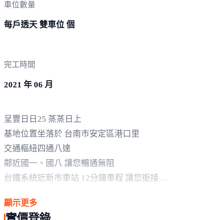
車位數量
每戶透天 雙車位 個
完工時間
2021 年 06 月
呈豐日日25 蒸蒸日上
基地位置坐落於 台南市安定區港口里
交通樞紐四通八達
鄰近國一、國八 讓您暢通無阻
台鐵系統近新市車站 12分鐘車程 讓您銜接
南下北上 輕鬆自如
顯示更多
生活機能方面 不落人後
實價登錄