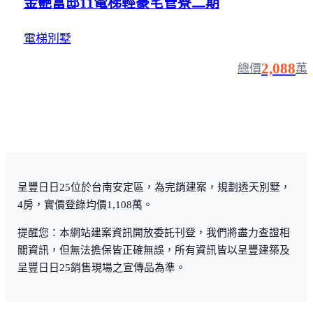
金艷富邸11電梯輕豪宅管寮二期
電梯別墅
2,088
總價
萬
呈豐日日25位於台南安定區，為完銷建案，規劃透天別墅，
4房，實價登錄均價1,108萬。
提醒您：本網站建案資訊開放委託刊登，我們將盡力查證相
關資訊，但無法擔保皆正確無誤，所有資訊皆以呈豐建築及
呈豐日日25銷售現場之宣傳品為準。