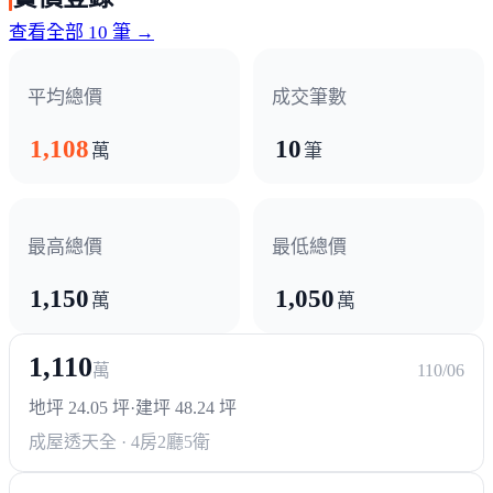
鄰近熱門商圈 擁有安定港口商圈
查看全部 10 筆 →
宵夜與消遣無一缺少
生活採買更讓您眼睛為之一亮
平均總價
成交筆數
除了基本盤7-11 全家便利商店
附近更擁有東林超市 多元選擇
1,108
10
萬
筆
現今科技日新月異 每個人汲汲營營
時光流逝 身體不自覺僵化
最高總價
最低總價
機器運行一段時間後 需要保養與休息
1,150
1,050
萬
萬
人的身體更是如此
呈豐日日25 僅5分鐘車程抵達 凱勝綜合運動中心
1,110
選擇不同的運動 活絡身體每一吋細胞
萬
110/06
並且安南醫院也能當您健康的後盾
地坪 24.05 坪
·
建坪 48.24 坪
只需10分鐘車程 安心抵達
成屋透天
全 · 4房2廳5衛