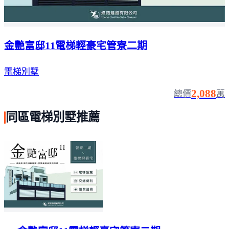
金艷富邸11電梯輕豪宅管寮二期
電梯別墅
2,088
總價
萬
同區電梯別墅推薦