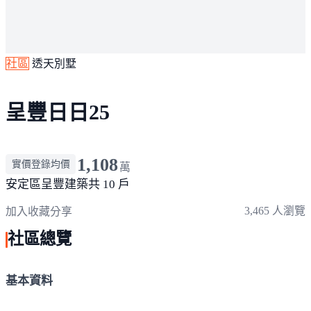
社區
透天別墅
呈豐日日25
1,108
實價登錄均價
萬
安定區
呈豐建築
共 10 戶
3,465 人瀏覽
加入收藏
分享
社區總覽
基本資料