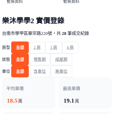
暫無資料
暫無資料
樂沐學學2 實價登錄
台南市學甲區華宗路220號・共
28
筆成交紀錄
房型
全部
2 房
3 房
4 房
狀態
全部
預售期
成屋期
車位
全部
含車位
無車位
平均單價
最高單價
18.5
19.1
萬
萬