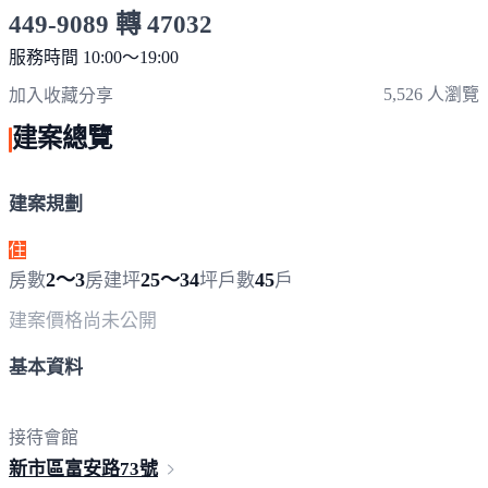
449-9089 轉 47032
服務時間 10:00～19:00
點擊上方掃描 QR Code 可快速撥打
5,526 人瀏覽
加入收藏
分享
建案總覽
建案規劃
住
2～3
25～34
45
房數
房
建坪
坪
戶數
戶
建案價格
尚未公開
基本資料
接待會館
新市區富安路
73號