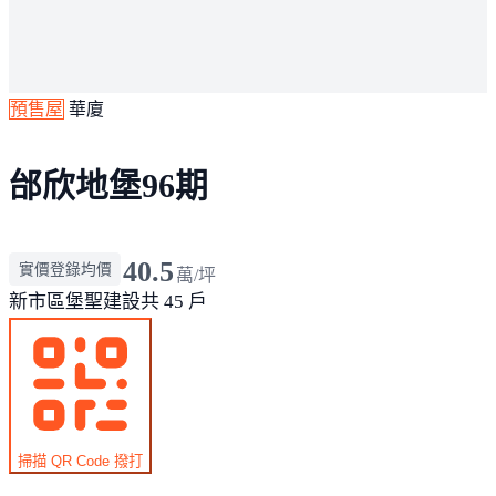
預售屋
華廈
邰欣地堡96期
40.5
實價登錄均價
萬/坪
新市區
堡聖建設
共 45 戶
掃描 QR Code 撥打