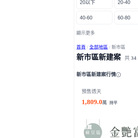
20以下
20-40
40-60
60-80
顯示更多
首頁
/
全部地區
/
新市區
新市區新建案
共
34
新市區新建案行情
預售透天
1,809.0
萬
持平
載入失敗，請重新整理
推薦