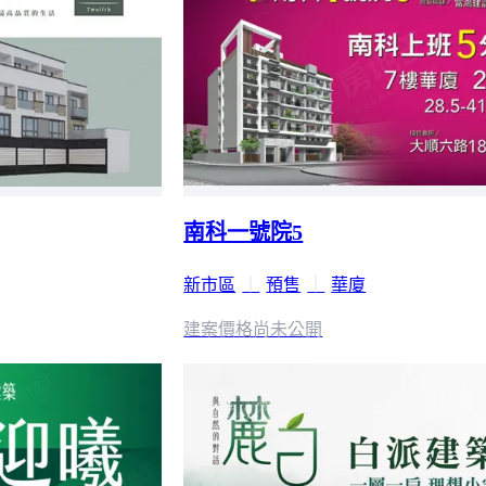
南科一號院5
新市區
｜
預售
｜
華廈
建案價格
尚未公開