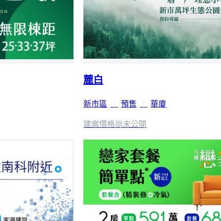
麓白
新市區
｜
預售
｜
華廈
建案價格
尚未公開