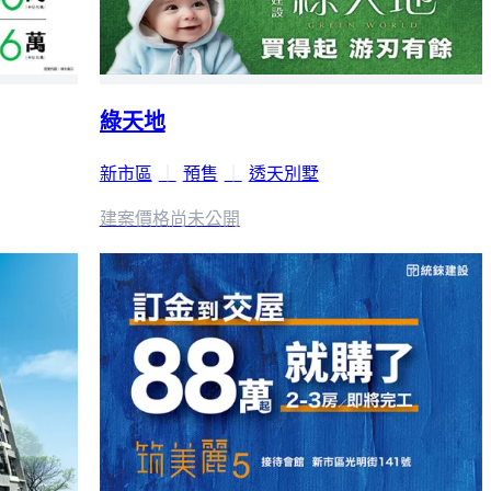
綠天地
新市區
｜
預售
｜
透天別墅
建案價格
尚未公開