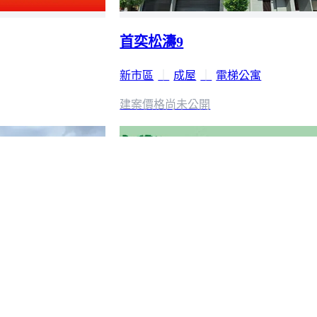
首奕松濤9
新市區
｜
成屋
｜
電梯公寓
建案價格
尚未公開