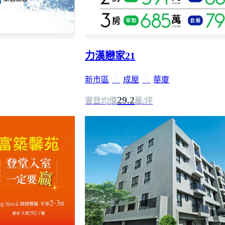
力漢戀家21
新市區
｜
成屋
｜
華廈
29.2
實登均價
萬/坪