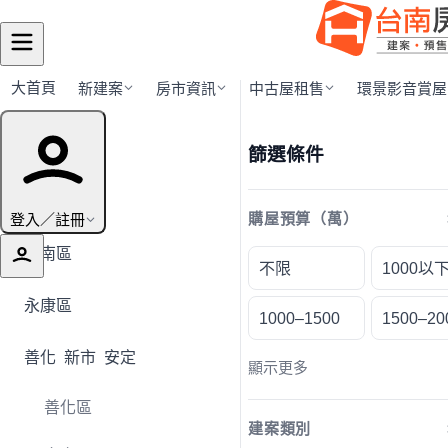
大首頁
新建案
房市資訊
中古屋租售
環景影音賞屋
行政區導覽
篩選條件
全部地區
登入／註冊
購屋預算（萬）
安南區
不限
1000以
永康區
1000–1500
1500–20
善化
新市
安定
顯示更多
善化區
建案類別