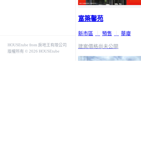
富築馨苑
新市區
｜
預售
｜
華廈
HOUSEtube from 房地王有限公司
建案價格
尚未公開
版權所有 © 2026 HOUSEtube