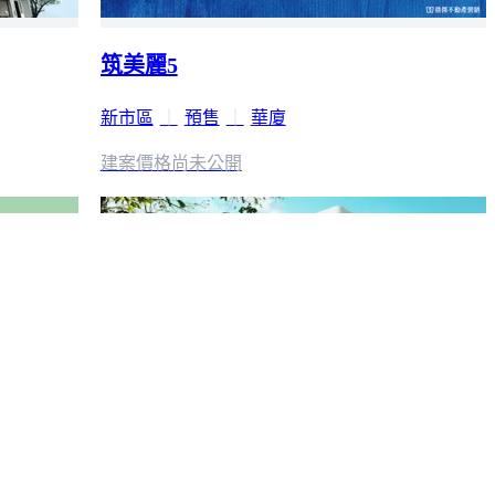
筑美麗5
新市區
｜
預售
｜
華廈
建案價格
尚未公開