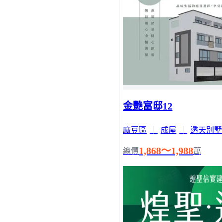
金艷富邸12
麻豆區
｜
成屋
｜
透天別墅
1,868～1,988
總價
萬