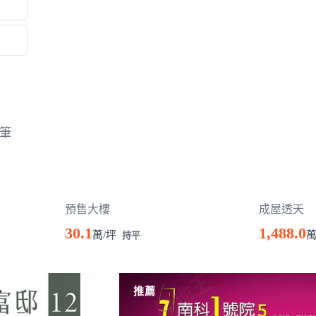
筆
預售大樓
成屋透天
30.1
1,488.0
萬/坪
持平
推薦