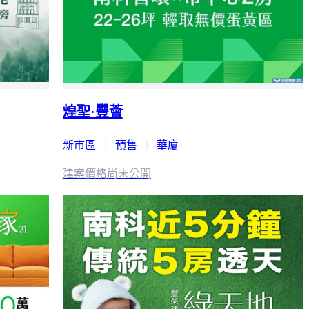
煌聖·豐薈
新市區
｜
預售
｜
華廈
建案價格
尚未公開