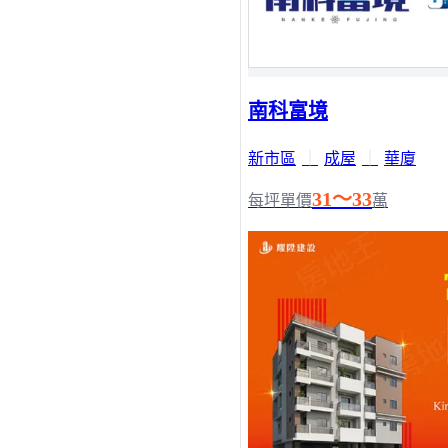
南科富境
新市區
｜
成屋
｜
華廈
31～33
每坪單價
萬