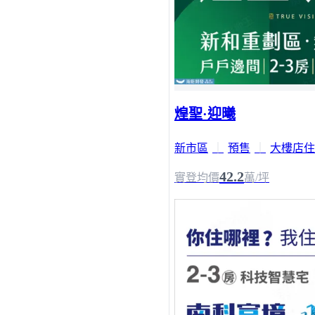
煌聖·迎曦
新市區
｜
預售
｜
大樓店住
42.2
實登均價
萬/坪