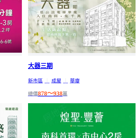
大器三期
新市區
｜
成屋
｜
華廈
878～938
總價
萬