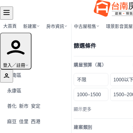
大首頁
新建案
房市資訊
中古屋租售
環景影音賞屋
行政區導覽
篩選條件
全部地區
登入／註冊
購屋預算（萬）
安南區
不限
1000以
永康區
1000–1500
1500–20
善化
新市
安定
顯示更多
麻豆
佳里
西港
建案類別