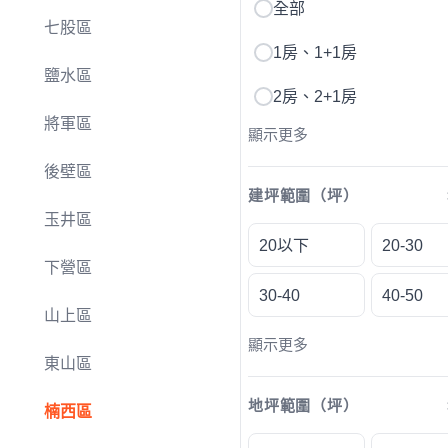
全部
七股區
1房、1+1房
鹽水區
2房、2+1房
將軍區
顯示更多
後壁區
建坪範圍（坪）
玉井區
20以下
20-30
下營區
30-40
40-50
山上區
顯示更多
東山區
地坪範圍（坪）
楠西區