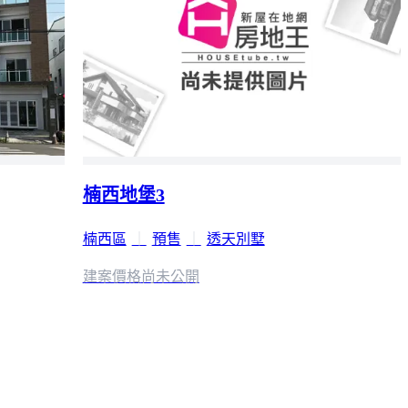
楠西地堡3
楠西區
｜
預售
｜
透天別墅
建案價格
尚未公開