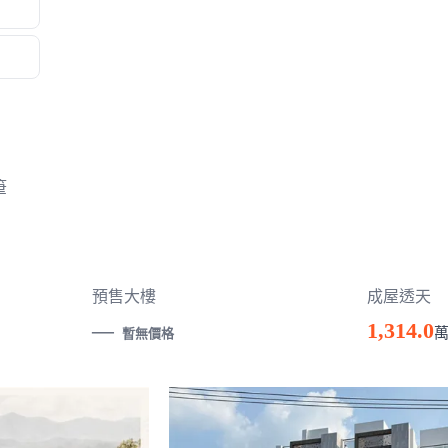
筆
預售大樓
成屋透天
—
1,314.0
暫無價格