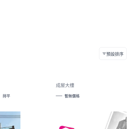
預設排序
成屋大樓
—
萬
持平
暫無價格