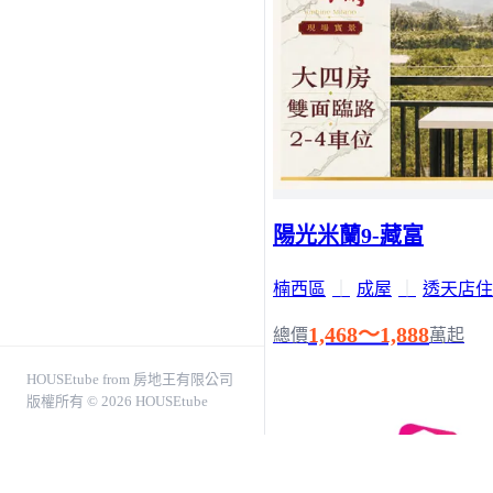
陽光米蘭9-藏富
楠西區
｜
成屋
｜
透天店住
1,468～1,888
總價
萬起
HOUSEtube from 房地王有限公司
版權所有 © 2026 HOUSEtube