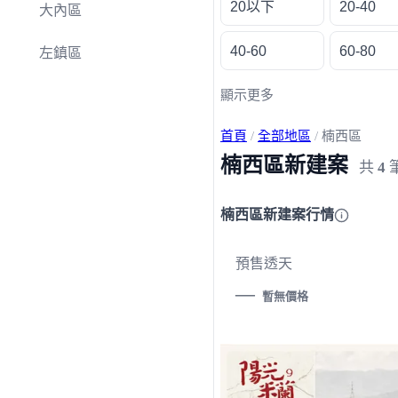
20以下
20-40
大內區
40-60
60-80
左鎮區
顯示更多
首頁
/
全部地區
/
楠西區
楠西區新建案
共
4
楠西區新建案行情
預售透天
—
暫無價格