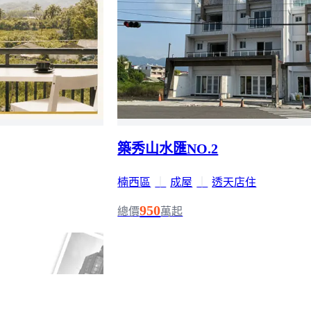
築秀山水匯NO.2
楠西區
｜
成屋
｜
透天店住
950
總價
萬起