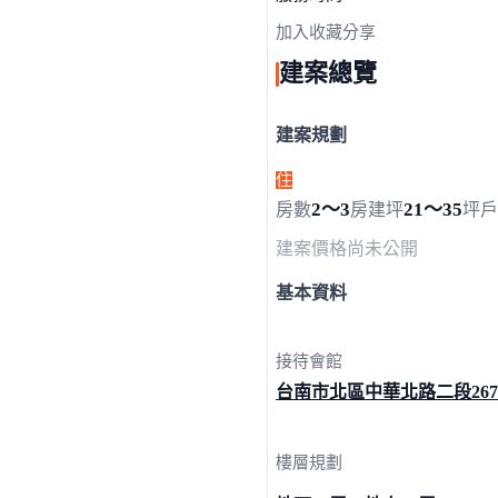
點擊上方掃描 QR Code 可快
加入收藏
分享
建案總覽
建案規劃
住
2～3
21～35
房數
房
建坪
坪
戶
建案價格
尚未公開
基本資料
接待會館
台南市北區中華北路二段
26
樓層規劃