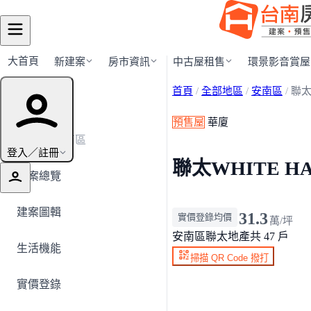
大首頁
新建案
房市資訊
中古屋租售
環景影音賞屋
首頁
/
全部地區
/
安南區
/
聯太
建案導覽
預售屋
華廈
← 返回安南區
登入／註冊
聯太WHITE HA
建案總覽
建案圖輯
31.3
實價登錄均價
萬/坪
安南區
聯太地產
共 47 戶
生活機能
掃描 QR Code 撥打
實價登錄