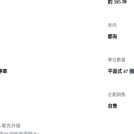
約 395 坪
坐向
都有
車位數量
停車
平面式 47 個
企劃銷售
自售
/車充升級