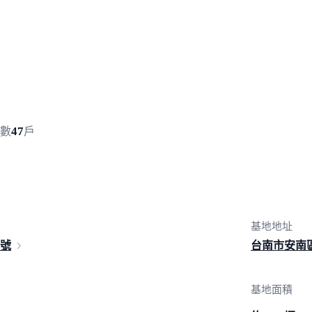
速撥打
47
數
戶
基地地址
7號
台南市安南
基地面積