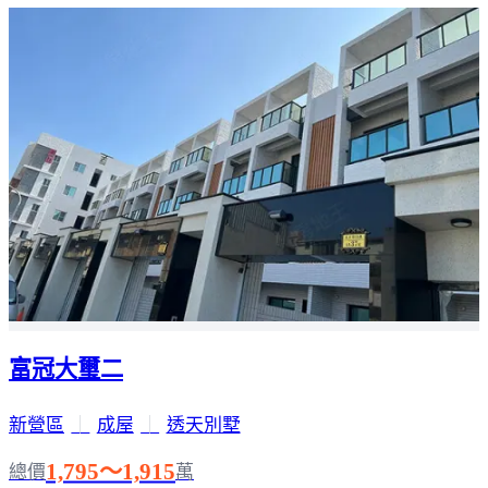
富冠大璽二
新營區
｜
成屋
｜
透天別墅
1,795～1,915
總價
萬