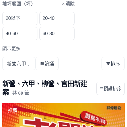
清除
地坪範圍（坪）
20以下
20-40
40-60
60-80
顯示更多
新營六甲柳營官田
篩選
排序
新營、六甲、柳營、官田新建
預設排序
案
共
69
筆
載入失敗，請重新整理
推薦