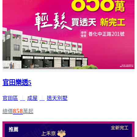
官田樂透5
官田區
｜
成屋
｜
透天別墅
858
總價
萬起
推薦