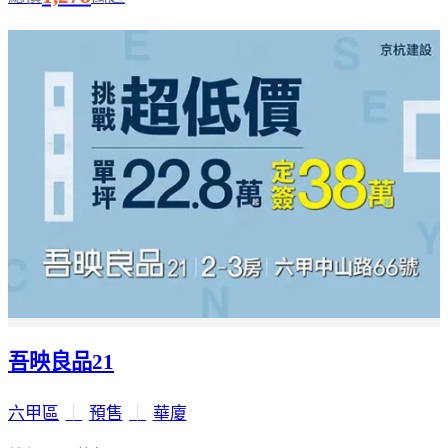
吾映良品21
六甲區
｜
預售
｜
華廈