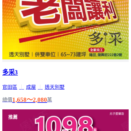
多采3
官田區
｜
成屋
｜
透天別墅
1,658～2,080
總價
萬
推薦