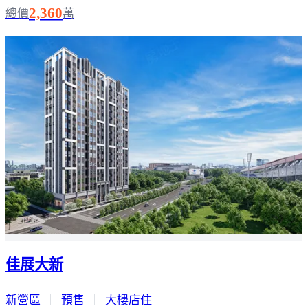
2,360
總價
萬
佳展大新
新營區
｜
預售
｜
大樓店住