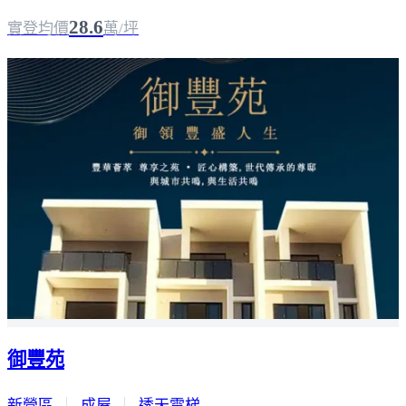
28.6
實登均價
萬/坪
御豐苑
新營區
｜
成屋
｜
透天電梯