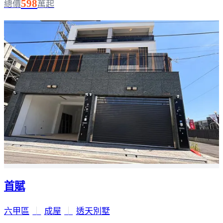
598
總價
萬起
首賦
六甲區
｜
成屋
｜
透天別墅