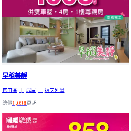
早稻美靜
官田區
｜
成屋
｜
透天別墅
1,098
總價
萬起
推薦