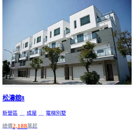
松濤舘8
新營區
｜
成屋
｜
電梯別墅
2,188
總價
萬起