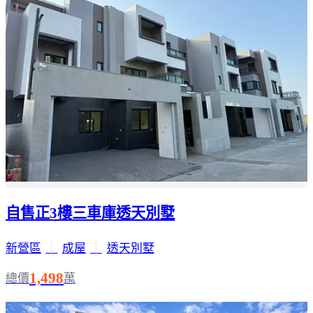
自售正3樓三車庫透天別墅
新營區
｜
成屋
｜
透天別墅
1,498
總價
萬