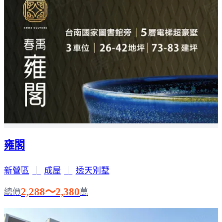
雍閣
新營區
｜
成屋
｜
透天別墅
2,288～2,380
總價
萬