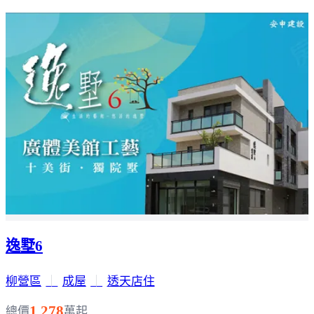
逸墅6
柳營區
｜
成屋
｜
透天店住
1,278
總價
萬起