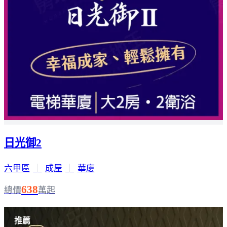
日光御2
六甲區
｜
成屋
｜
華廈
638
總價
萬起
推薦