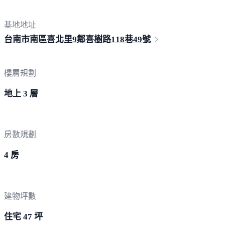
基地地址
台南市南區喜北里9鄰喜樹路118巷
49號
樓層規劃
地上 3 層
房數規劃
4 房
建物坪數
住宅 47 坪