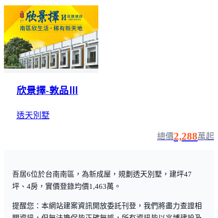
欣景擇-敦品Ⅲ
透天別墅
2,288
總價
萬起
吾居6位於台南南區，為新成屋，規劃透天別墅，建坪47
坪、4房，實價登錄均價1,463萬。
提醒您：本網站建案資訊開放委託刊登，我們將盡力查證相