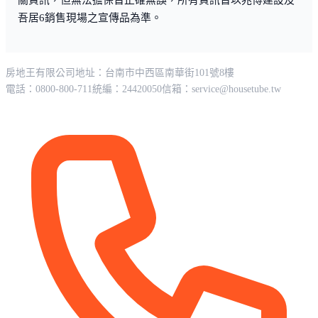
關資訊，但無法擔保皆正確無誤，所有資訊皆以兆博建設及
吾居6銷售現場之宣傳品為準。
房地王有限公司
地址：台南市中西區南華街101號8樓
電話：0800-800-711
統編：24420050
信箱：
service@housetube.tw