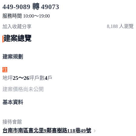
449-9089 轉 49073
服務時間 10:00～19:00
點擊上方掃描 QR Code 可快速撥打
8,188 人瀏覽
加入收藏
分享
建案總覽
建案規劃
住
25～26
4
地坪
坪
戶數
戶
建案價格
尚未公開
基本資料
接待會館
台南市南區喜北里9鄰喜樹路118巷
49號