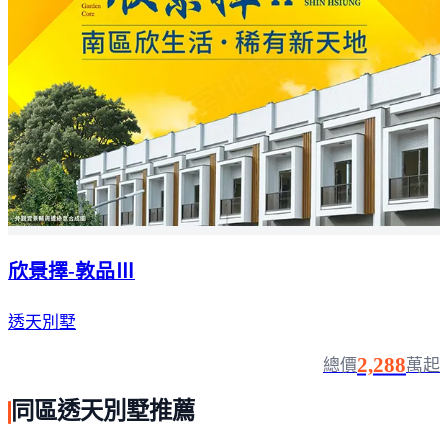
欣景擇-敦品Ⅲ
透天別墅
2,288
總價
萬起
同區透天別墅推薦