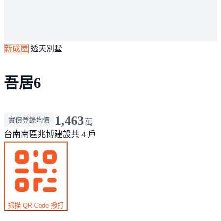
新成屋
透天別墅
吾居6
1,463
實價登錄均價
萬
台南南區
兆博建設
共 4 戶
掃描 QR Code 撥打