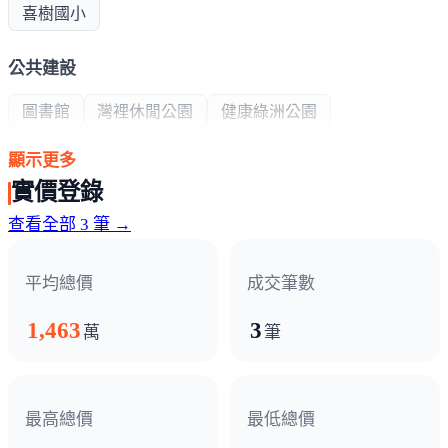
喜樹國小
公共建設
圖書館
灣裡休閒公園
健康綠洲公園
顯示更多
超商/賣場
實價登錄
全聯
美聯社
查看全部 3 筆 →
熱門商圈
平均總價
成交筆數
灣裡商圈
1,463
3
萬
筆
醫療機構
台南市立醫院
最高總價
最低總價