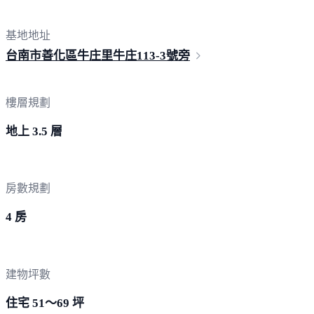
基地地址
台南市善化區牛庄里牛庄113-
3號旁
樓層規劃
地上 3.5 層
房數規劃
4 房
建物坪數
住宅 51～69 坪