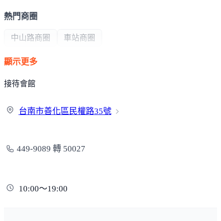
熱門商圈
中山路商圈
車站商圈
顯示更多
政府機構
接待會館
區公所
台南市善化區民權路
35號
449-9089 轉 50027
10:00～19:00