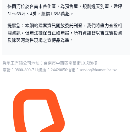
徠茵河位於台南市善化區，為預售屋，規劃透天別墅，建坪
51～69坪、4房，總價1,698萬起。
提醒您：本網站建案資訊開放委託刊登，我們將盡力查證相
關資訊，但無法擔保皆正確無誤，所有資訊皆以吉立寶投資
及徠茵河銷售現場之宣傳品為準。
房地王有限公司
地址：台南市中西區南華街101號8樓
電話：0800-800-711
統編：24420050
信箱：
service@housetube.tw