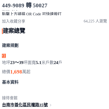
449-9089 轉 50027
服務時間 10:00～19:00
點擊上方掃描 QR Code 可快速撥打
64,225 人瀏覽
加入收藏
分享
建案總覽
建案規劃
住
23～39
5.1
24
地坪
坪
面寬
米
戶數
戶
1,698
總價
萬起
基本資料
接待會館
台南市善化區民權路
35號