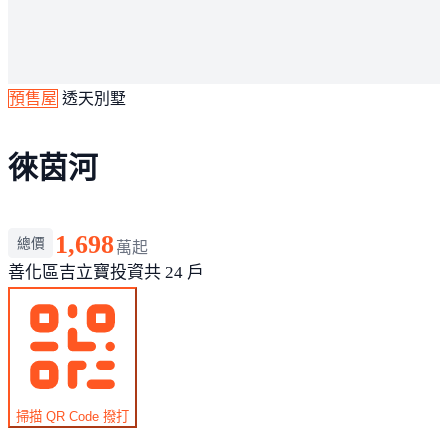
預售屋
透天別墅
徠茵河
1,698
總價
萬起
善化區
吉立寶投資
共 24 戶
掃描 QR Code 撥打