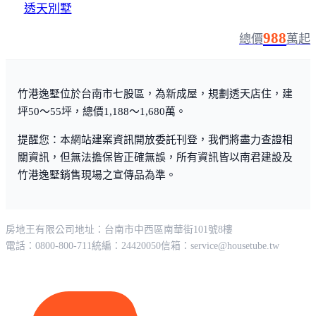
透天別墅
988
總價
萬起
竹港逸墅位於台南市七股區，為新成屋，規劃透天店住，建
坪50～55坪，總價1,188～1,680萬。
提醒您：本網站建案資訊開放委託刊登，我們將盡力查證相
關資訊，但無法擔保皆正確無誤，所有資訊皆以南君建設及
竹港逸墅銷售現場之宣傳品為準。
房地王有限公司
地址：台南市中西區南華街101號8樓
電話：0800-800-711
統編：24420050
信箱：
service@housetube.tw