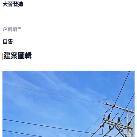
大晉營造
企劃銷售
自售
建案圖輯