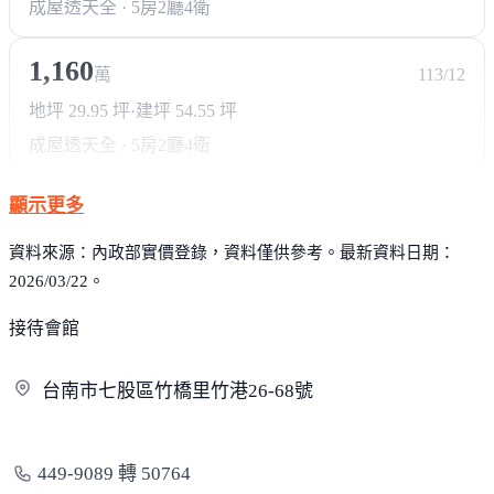
成屋透天
全 · 5房2廳4衛
1,160
萬
113/12
地坪 29.95 坪
·
建坪 54.55 坪
成屋透天
全 · 5房2廳4衛
顯示更多
資料來源：內政部實價登錄，資料僅供參考。最新資料日期：
2026/03/22。
接待會館
台南市七股區竹橋里竹港26-
68號
449-9089 轉 50764