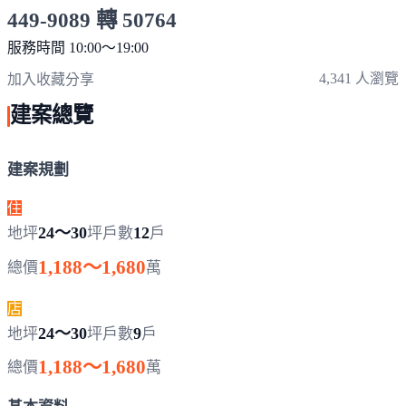
449-9089 轉 50764
服務時間 10:00～19:00
點擊上方掃描 QR Code 可快速撥打
4,341 人瀏覽
加入收藏
分享
建案總覽
建案規劃
住
24～30
12
地坪
坪
戶數
戶
1,188～1,680
總價
萬
店
24～30
9
地坪
坪
戶數
戶
1,188～1,680
總價
萬