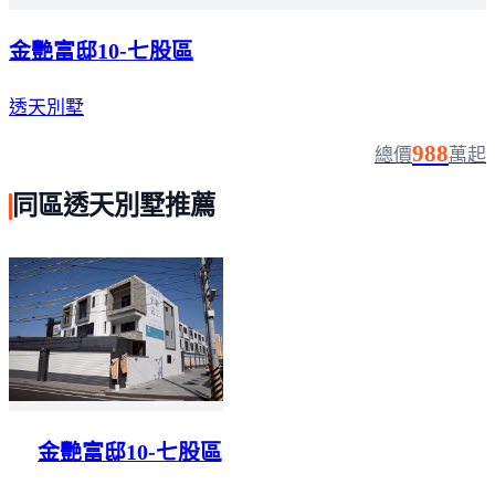
金艷富邸10-七股區
透天別墅
988
總價
萬起
同區透天別墅推薦
金艷富邸10-七股區