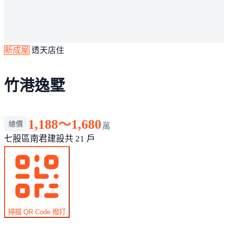
新成屋
透天店住
竹港逸墅
1,188～1,680
總價
萬
七股區
南君建設
共 21 戶
掃描 QR Code 撥打