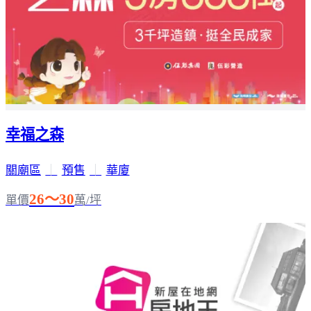
幸福之森
關廟區
｜
預售
｜
華廈
26～30
單價
萬/坪