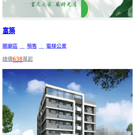
富築
關廟區
｜
預售
｜
電梯公寓
638
總價
萬起