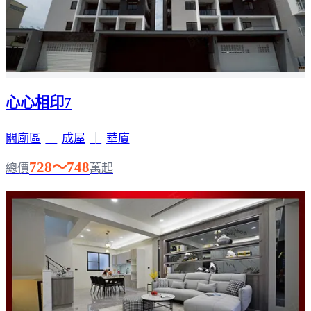
心心相印7
關廟區
｜
成屋
｜
華廈
728～748
總價
萬起