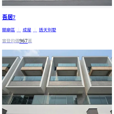
吾居7
關廟區
｜
成屋
｜
透天別墅
967
實登均價
萬