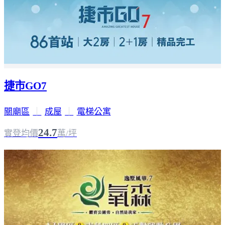
捷市GO7
關廟區
｜
成屋
｜
電梯公寓
24.7
實登均價
萬/坪