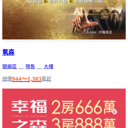
氧森
關廟區
｜
預售
｜
大樓
944～1,383
總價
萬起