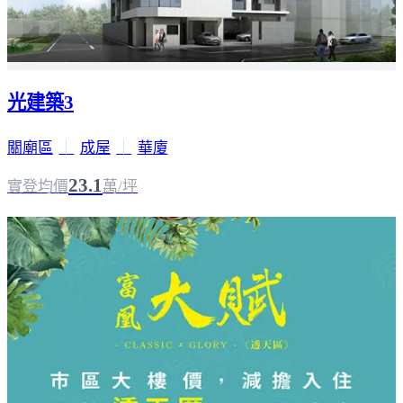
光建築3
關廟區
｜
成屋
｜
華廈
23.1
實登均價
萬/坪