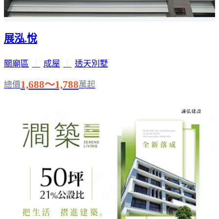
展泓.悅
關廟區
｜
成屋
｜
透天別墅
1,688～1,788
總價
萬起