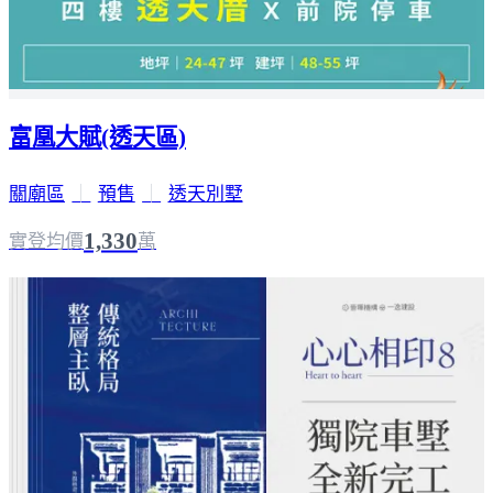
富凰大賦(透天區)
關廟區
｜
預售
｜
透天別墅
1,330
實登均價
萬