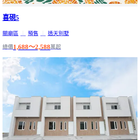
喜硯5
關廟區
｜
預售
｜
透天別墅
1,688～2,588
總價
萬起