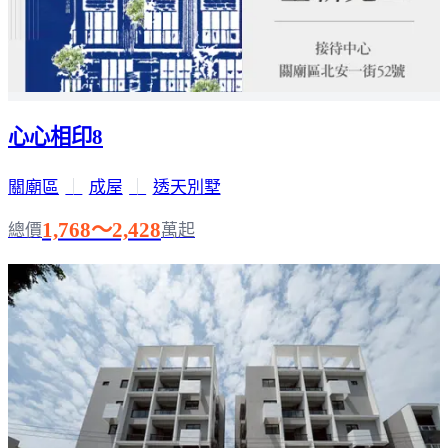
心心相印8
關廟區
｜
成屋
｜
透天別墅
1,768～2,428
總價
萬起