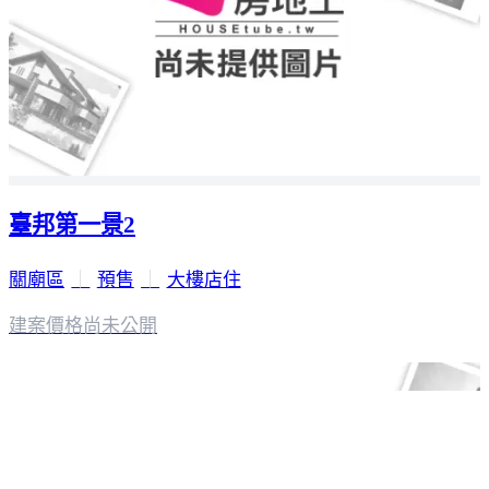
臺邦第一景2
關廟區
｜
預售
｜
大樓店住
建案價格
尚未公開