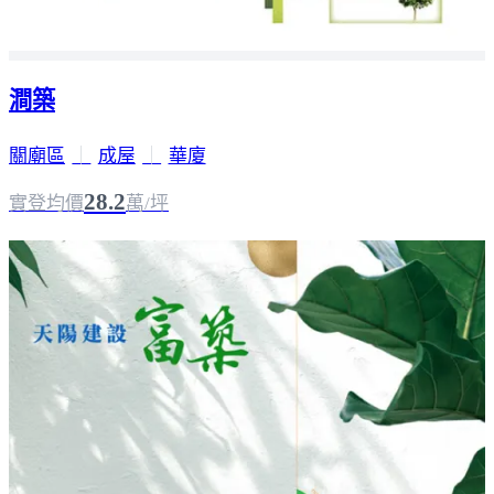
澗築
關廟區
｜
成屋
｜
華廈
28.2
實登均價
萬/坪