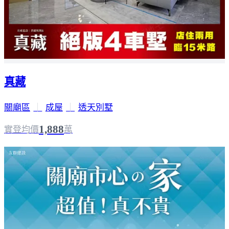
真藏
關廟區
｜
成屋
｜
透天別墅
1,888
實登均價
萬