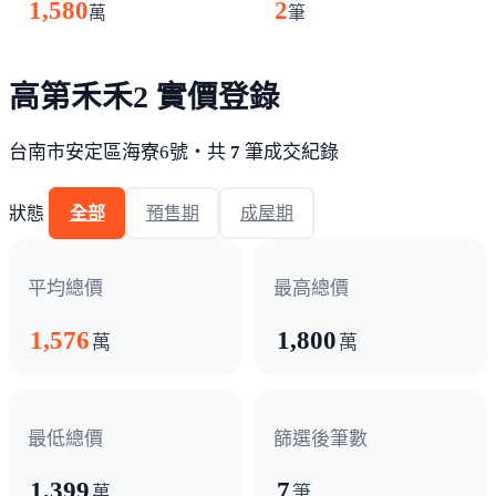
1,580
2
萬
筆
高第禾禾2 實價登錄
台南市安定區海寮6號・共
7
筆成交紀錄
狀態
全部
預售期
成屋期
平均總價
最高總價
1,576
1,800
萬
萬
最低總價
篩選後筆數
1,399
7
萬
筆