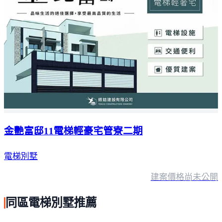
金艷富邸11電梯輕豪宅管寮二期
電梯別墅
建案價格
尚未公開
同區電梯別墅推薦