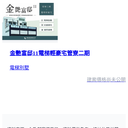
金艷富邸11電梯輕豪宅管寮二期
電梯別墅
建案價格
尚未公開