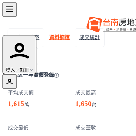
← 返回建案
資料篩選
成交統計
成交明細
登入／註冊
安定區近一年實價登錄
平均成交價
成交最高
1,615
1,650
萬
萬
成交最低
成交筆數