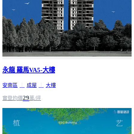
永龍 羅馬VA5-大樓
安南區
｜
成屋
｜
大樓
29
實登均價
萬/坪