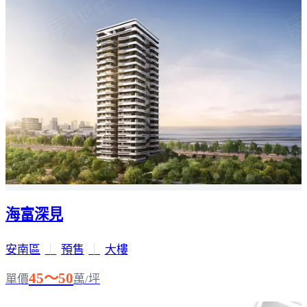
海富深見
安南區
｜
預售
｜
大樓
45～50
單價
萬/坪