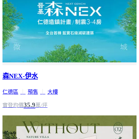
森NEX-伊水
仁德區
｜
預售
｜
大樓
35.9
實登均價
萬/坪