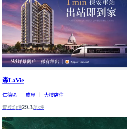
森LaVie
仁德區
｜
成屋
｜
大樓店住
29.3
實登均價
萬/坪