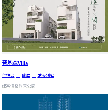
晉基森Villa
仁德區
｜
成屋
｜
透天別墅
建案價格
尚未公開