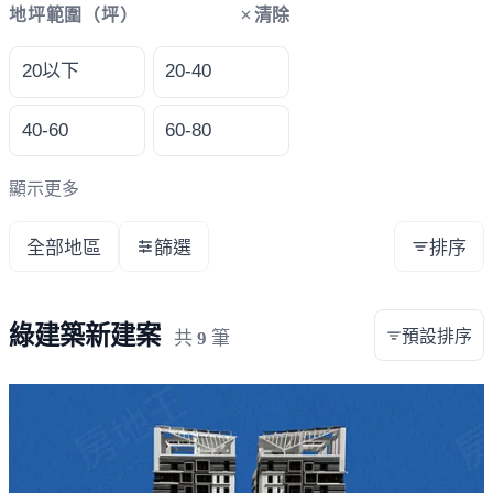
清除
地坪範圍（坪）
20以下
20-40
40-60
60-80
顯示更多
全部地區
篩選
排序
綠建築新建案
預設排序
共
9
筆