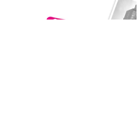
永龍 羅馬VA5-透天
安南區
｜
成屋
｜
透天別墅
1,692
實登均價
萬