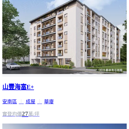
山豐海富E+
安南區
｜
成屋
｜
華廈
27
實登均價
萬/坪