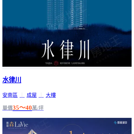
水律川
安南區
｜
成屋
｜
大樓
35～40
單價
萬/坪