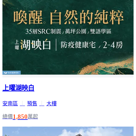
上曜湖映白
安南區
｜
預售
｜
大樓
1,850
總價
萬起