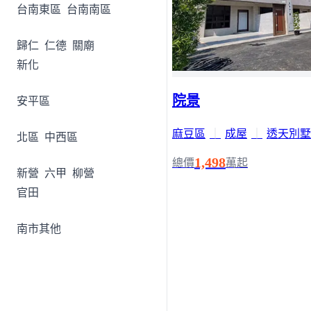
台南東區
台南南區
歸仁
仁德
關廟
新化
院景
安平區
麻豆區
｜
成屋
｜
透天別墅
北區
中西區
1,498
總價
萬起
新營
六甲
柳營
官田
南市其他