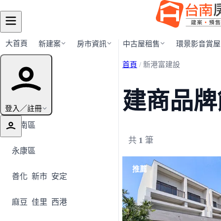
大首頁
新建案
房市資訊
中古屋租售
環景影音賞屋
首頁
/
新港富建設
行政區導覽
建商品牌
全部地區
登入／註冊
安南區
共
1
筆
永康區
推薦
善化
新市
安定
麻豆
佳里
西港