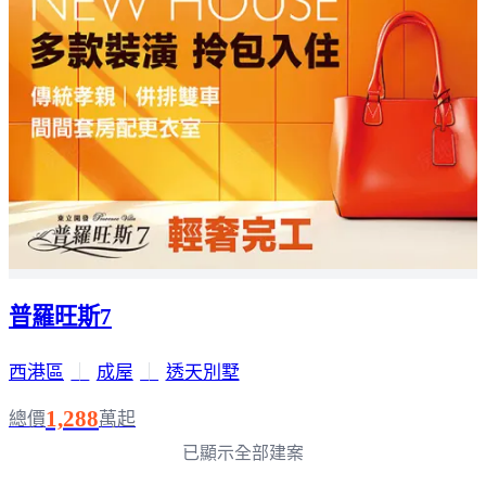
普羅旺斯7
西港區
｜
成屋
｜
透天別墅
1,288
總價
萬起
已顯示全部建案