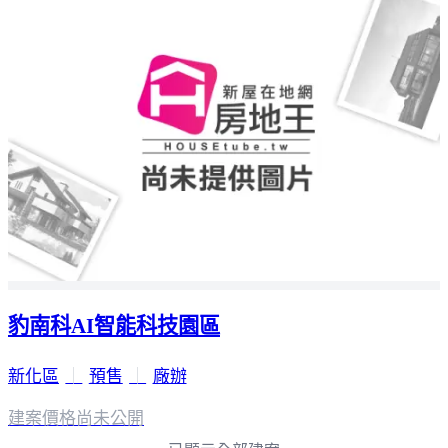
豹南科AI智能科技園區
新化區
｜
預售
｜
廠辦
建案價格
尚未公開