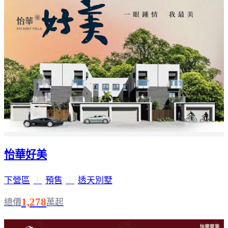
怡華好美
下營區
｜
預售
｜
透天別墅
1,278
總價
萬起