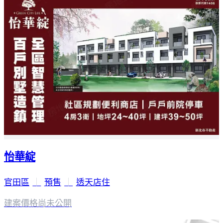
怡華綻
官田區
｜
預售
｜
透天店住
建案價格
尚未公開