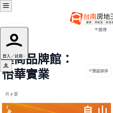
全部地區
排序
建商品牌館：
登入／註冊
怡華實業
預設排序
共
4
筆