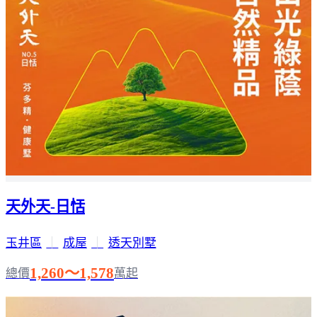
天外天-日恬
玉井區
｜
成屋
｜
透天別墅
1,260～1,578
總價
萬起