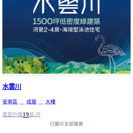
水雲川
安南區
｜
成屋
｜
大樓
19
實登均價
萬/坪
已顯示全部建案