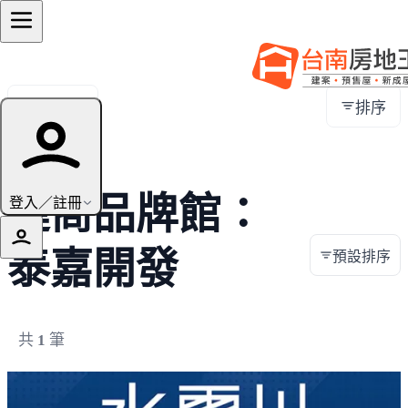
全部地區
排序
建商品牌館：
登入／註冊
泰嘉開發
預設排序
共
1
筆