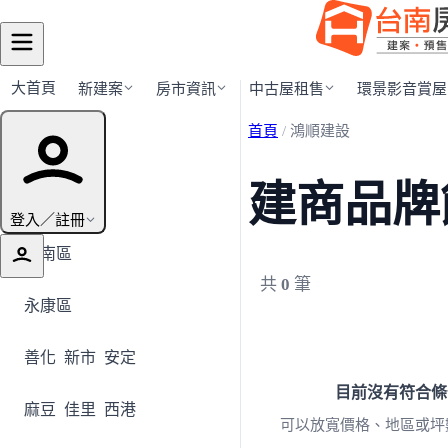
大首頁
新建案
房市資訊
中古屋租售
環景影音賞屋
首頁
/
鴻順建設
行政區導覽
建商品牌
全部地區
登入／註冊
安南區
共
0
筆
永康區
善化
新市
安定
目前沒有符合條
麻豆
佳里
西港
可以放寬價格、地區或坪