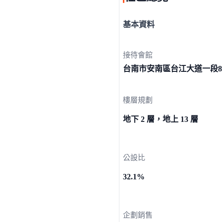
基本資料
接待會館
台南市安南區台江大道一段82
樓層規劃
地下 2 層，地上 13 層
公設比
32.1%
企劃銷售