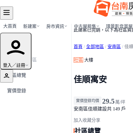
大首頁
新建案
房市資訊
中古屋租售
環景影音賞屋
此建案已完銷，以下為社區資
建案導覽
首頁
/
全部地區
/
安南區
/
佳
← 返回安南區
社區
大樓
登入／註冊
社區總覽
佳順寓安
實價登錄
29.5
實價登錄均價
萬/坪
安南區
佳順建設
共 149 戶
加入收藏
分享
社區總覽