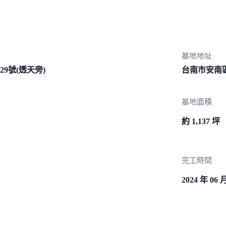
基地地址
9號(透
天旁)
台南市安南
基地面積
約 1,137 坪
完工時間
2024 年 06 