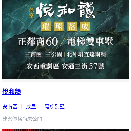
悅和韻
安南區
｜
成屋
｜
電梯別墅
建案價格
尚未公開