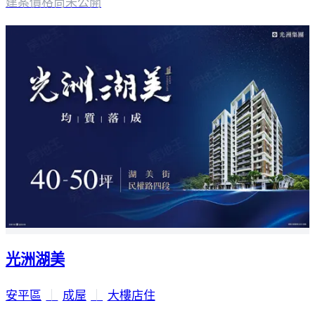
建案價格
尚未公開
光洲湖美
安平區
｜
成屋
｜
大樓店住