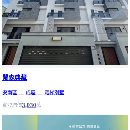
閎森典藏
安南區
｜
成屋
｜
電梯別墅
3,030
實登均價
萬