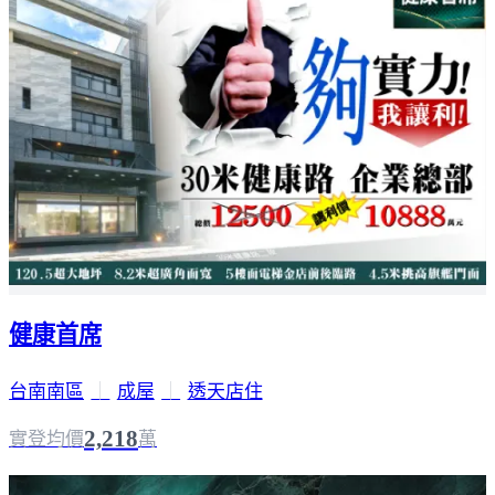
健康首席
台南南區
｜
成屋
｜
透天店住
2,218
實登均價
萬