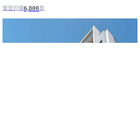
6,800
實登均價
萬
誠大賞
台南東區
｜
成屋
｜
華廈