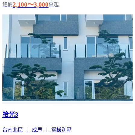
2,100～3,000
總價
萬起
拾光3
台南北區
｜
成屋
｜
電梯別墅