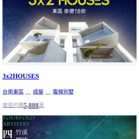
3x2HOUSES
台南東區
｜
成屋
｜
電梯別墅
5,888
實登均價
萬