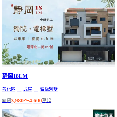
靜岡18LM
善化區
｜
成屋
｜
電梯別墅
3,980～4,600
總價
萬起