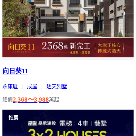
向日葵11
永康區
｜
成屋
｜
透天別墅
2,368～3,988
總價
萬起
推薦