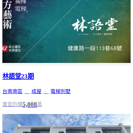
林語堂23期
台南南區
｜
成屋
｜
電梯別墅
5,008
實登均價
萬