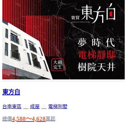
東方白
台南東區
｜
成屋
｜
電梯別墅
4,588～4,628
總價
萬起