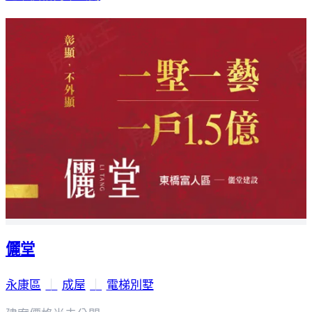
儷堂
永康區
｜
成屋
｜
電梯別墅