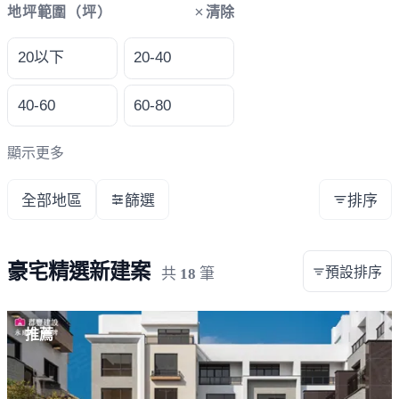
清除
地坪範圍（坪）
20以下
20-40
40-60
60-80
顯示更多
全部地區
篩選
排序
豪宅精選新建案
預設排序
共
18
筆
載入失敗，請重新整理
推薦