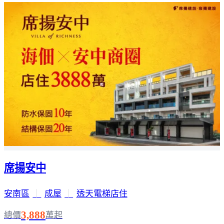
席揚安中
安南區
｜
成屋
｜
透天電梯店住
3,888
總價
萬起