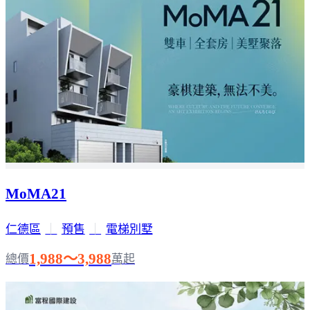
MoMA21
仁德區
｜
預售
｜
電梯別墅
1,988～3,988
總價
萬起